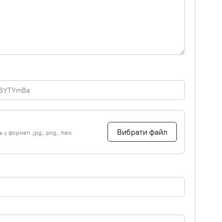
Вибрати файл
у форматі .jpg, .png, .heic