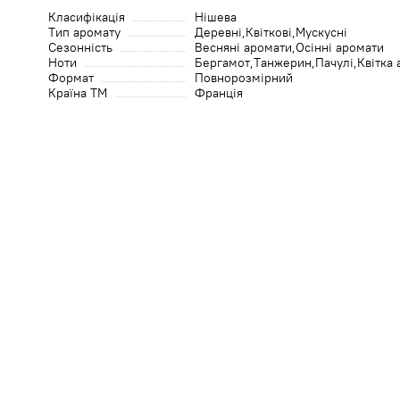
Класифікація
Нішева
Тип аромату
Деревні
Квіткові
Мускусні
Сезонність
Весняні аромати
Осінні аромати
Ноти
Бергамот
Танжерин
Пачулі
Квітка
Формат
Повнорозмірний
Країна ТМ
Франція