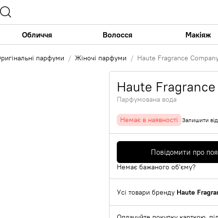
Обличчя
Волосся
Макіяж
ригінальні парфуми
Жіночі парфуми
Haute Fragrance Company
Haute Fragrance
Парфумована вода
Немає в наявності
Залишити від
Повідомити про по
Немає бажаного об'єму?
Усі товари бренду
Haute Fragr
Оплачуйте покупку карткою, під