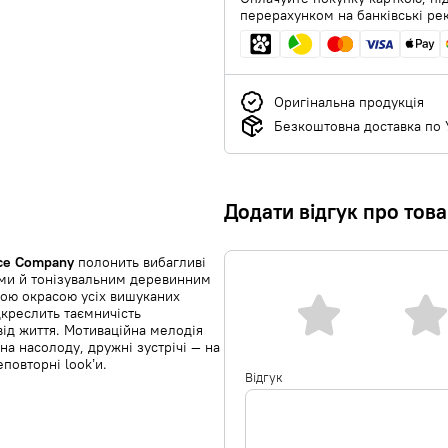
перерахунком на банківські ре
Оригінальна продукція
Безкоштовна доставка по У
Додати відгук про тов
nce Company
полонить вибагливі
ми й тонізувальним деревинним
ою окрасою усіх вишуканих
ідкреслить таємничість
від життя. Мотиваційна мелодія
на насолоду, дружні зустрічі — на
повторні look’и.
Відгук