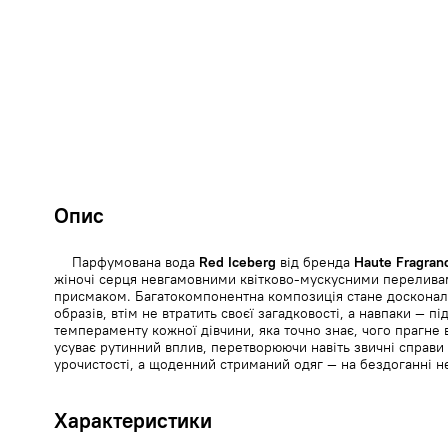
Опис
Парфумована вода
Red Iceberg
від бренда
Haute Fragra
жіночі серця невгамовними квітково-мускусними перелива
присмаком. Багатокомпонентна композиція стане досконал
образів, втім не втратить своєї загадковості, а навпаки — п
темпераменту кожної дівчини, яка точно знає, чого прагне 
усуває рутинний вплив, перетворюючи навіть звичні справи 
урочистості, а щоденний стриманий одяг — на бездоганні не
Характеристики