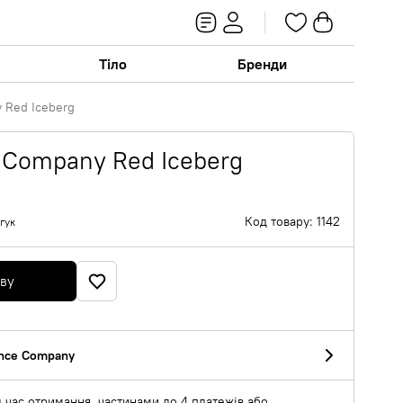
Тіло
Бренди
 Red Iceberg
 Company Red Iceberg
Код товару: 1142
гук
яву
ance Company
 час отримання, частинами до 4 платежів або