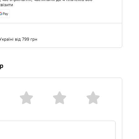
квізити
країні від 799 грн
ар