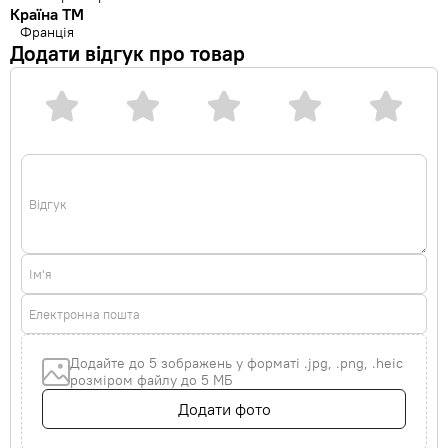
Країна ТМ
Франція
Додати відгук про товар
Відгук
Ім'я
Електронна пошта
Додайте до 5 зображень у форматі .jpg, .png, .heic
розміром файлу до 5 МБ
Додати фото