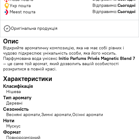
Відправимо:
Сьогодні
Укр пошта
Відправимо:
Сьогодні
Meest пошта
Оригінальна продукція
Опис
Відкрийте ароматичну композицію, яка не має собі рівних і
чудово підкреслює унікальність особи, яка його носить.
Парфумована вода унісекс
Initio Parfums Privés Magnetic Blend 7
— це саме той аромат, який дозволить вашій особистості
розкритися в повній красі.
Характеристики
Класифікація
Нішева
Тип аромату
Деревні
Сезонність
Весняні аромати
Зимні аромати
Осінні аромати
Ноти
Мускус
Формат
Повнорозмірний