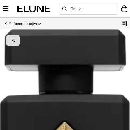
Унісекс парфуми
1
/
2