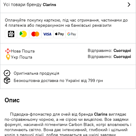
Усі товари бренду
Clarins
Оплачуйте покупку карткою, під час отримання, частинами до
4 платежів або перерахунком на банківські реквізити
Відправимо:
Сьогодні
Нова Пошта
Відправимо:
Сьогодні
Укр Пошта
Оригінальна продукція
Безкоштовна доставка по Україні від 799 грн
Опис
Підводка-фломастер для очей від бренда
Clarins
виглядає
по-справжньому чорною, а не сірою чи вицвілою. Все завдяки
формулі, насиченій пігментами Carbon Black, котрі вловлюють і
поглинають світло. Вона дає інтенсивний, глибокий і щільний
колір з першої лінії, добре тримається на шкірі завдяки