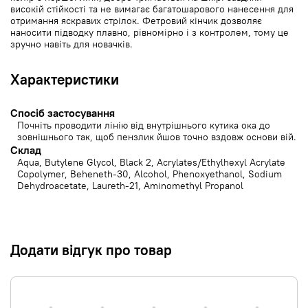
високій стійкості та не вимагає багатошарового нанесення для
отримання яскравих стрілок. Фетровий кінчик дозволяє
наносити підводку плавно, рівномірно і з контролем, тому це
зручно навіть для новачків.
Характеристики
Спосіб застосування
Почніть проводити лінію від внутрішнього кутика ока до
зовнішнього так, щоб пензлик йшов точно вздовж основи вій.
Cклад
Aqua, Butylene Glycol, Black 2, Acrylates/Ethylhexyl Acrylate
Copolymer, Beheneth-30, Alcohol, Phenoxyethanol, Sodium
Dehydroacetate, Laureth-21, Aminomethyl Propanol
Додати відгук про товар