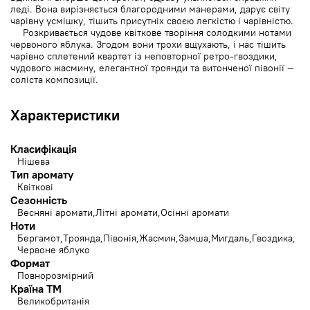
леді. Вона вирізняється благородними манерами, дарує світу
чарівну усмішку, тішить присутніх своєю легкістю і чарівністю.
Розкривається чудове квіткове творіння солодкими нотами
червоного яблука. Згодом вони трохи вщухають, і нас тішить
чарівно сплетений квартет із неповторної ретро-гвоздики,
чудового жасмину, елегантної троянди та витонченої півонії —
соліста композиції.
Характеристики
Класифікація
Нішева
Тип аромату
Квіткові
Сезонність
Весняні аромати
Літні аромати
Осінні аромати
Ноти
Бергамот
Троянда
Півонія
Жасмин
Замша
Мигдаль
Гвоздика
Червоне яблуко
Формат
Повнорозмірний
Країна ТМ
Великобританія