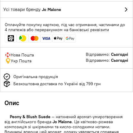
Усі товари бренду
Jo Malone
Оплачуйте покупку карткою, під час отримання, частинами до
4 платежів або перерахунком на банківські реквізити
Відправимо:
Сьогодні
Нова Пошта
Відправимо:
Сьогодні
Укр Пошта
Оригінальна продукція
Безкоштовна доставка по Україні від 799 грн
Опис
Peony & Blush Suede
— натхнений аромат-умиротворення
від англійського бренда
Jo Malone
. Це квітково-рожева
композиція зі шкіряними та кисло-солодкими нотами.
Вдихаючі вперше цей аромат, одразу уявляється справжня