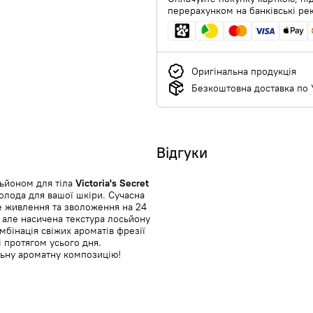
перерахунком на банківські ре
Оригінальна продукція
Безкоштовна доставка по У
Відгуки
сьйоном для тіла
Victoria's Secret
олода для вашої шкіри. Сучасна
е живлення та зволоження на 24
, але насичена текстура лосьйону
мбінація свіжих ароматів фрезії
і протягом усього дня.
льну ароматну композицію!