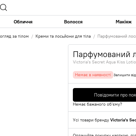
Обличчя
Волосся
Макіяж
огляд за тілом
Креми та лосьйони для тіла
Парфумований лось
Парфумований л
Victoria's Secret Aqua Kiss Loti
Немає в наявності
Залишити від
Повідомити про по
Немає бажаного об'єму?
Усі товари бренду
Victoria's Se
Оплачуйте покупку карткою, під