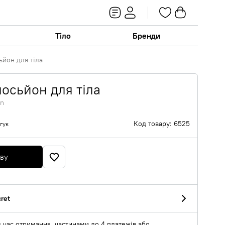
Тіло
Бренди
йон для тіла
осьйон для тіла
on
Код товару: 6525
гук
яву
cret
 час отримання, частинами до 4 платежів або