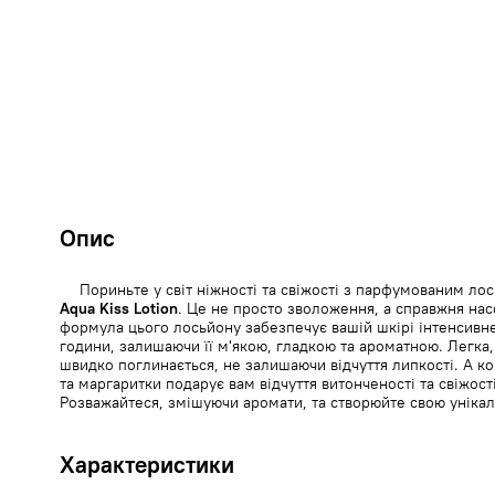
Опис
Пориньте у світ ніжності та свіжості з парфумованим ло
Aqua Kiss Lotion
. Це не просто зволоження, а справжня нас
формула цього лосьйону забезпечує вашій шкірі інтенсивн
години, залишаючи її м'якою, гладкою та ароматною. Легка
швидко поглинається, не залишаючи відчуття липкості. А ко
та маргаритки подарує вам відчуття витонченості та свіжост
Розважайтеся, змішуючи аромати, та створюйте свою уніка
Характеристики