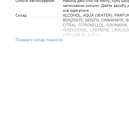
Спосіб застосування
Нанось део-стік на чисту, суху шк
натискаючи сильно. Дайте засобу к
ніж одягатися.
Cклад
ALCOHOL, AQUA (WATER), PARFU
BENZOATE, BENZYL CINNAMATE, B
CITRAL, CITRONELLOL, COUMARIN,
ISOEUGENOL, LIMONENE, LINALOOL
(YELLOW 6), IL47-1
Показати склад повністю