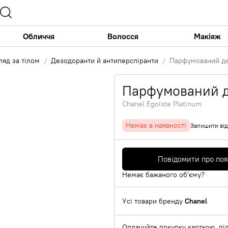
Обличчя
Волосся
Макіяж
ляд за тілом
Дезодоранти й антиперспіранти
Парфумований де
Парфумований де
Chanel Egoiste Platinum
Немає в наявності
Залишити від
Повідомити про по
Немає бажаного об'єму?
Усі товари бренду
Chanel
Оплачуйте покупку карткою, під