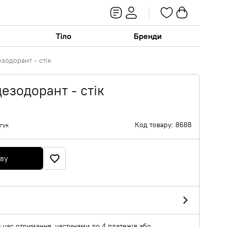
Тіло
Бренди
зодорант - стік
зодорант - стік
Код товару: 8688
гук
яву
 час отримання, частинами до 4 платежів або