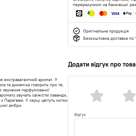
перерахунком на банківські ре
Оригінальна продукція
Безкоштовна доставка по У
Додати відгук про тов
є екстравагантний аромат. У
ла та динаміка говорить про те,
не звучання парфумованої
аромату звучать свіжістю лаванди,
 Парагваю. У серці цвітуть нотки
ишної амбри.
Відгук