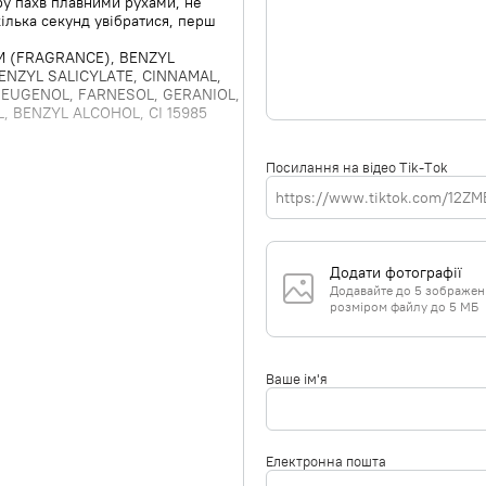
іру пахв плавними рухами, не
ілька секунд увібратися, перш
M (FRAGRANCE), BENZYL
ENZYL SALICYLATE, CINNAMAL,
 EUGENOL, FARNESOL, GERANIOL,
, BENZYL ALCOHOL, CI 15985
Посилання на відео Tik-Tok
Додати фотографії
Додавайте до 5 зображень 
розміром файлу до 5 МБ
Ваше ім'я
Електронна пошта