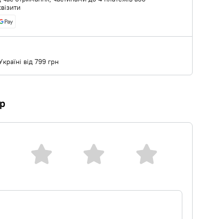
квізити
країні від 799 грн
ар