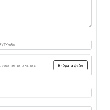
Вибрати файл
у форматі .jpg, .png, .heic