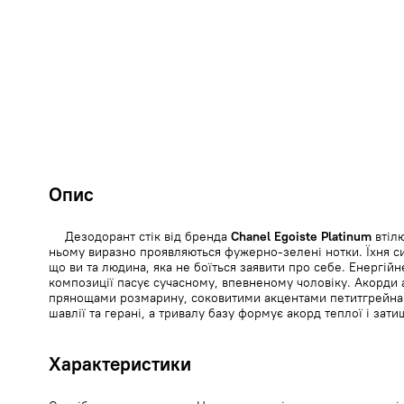
Опис
Дезодорант стік від бренда
Chanel Egoiste Platinum
втілю
ньому виразно проявляються фужерно-зелені нотки. Їхня си
що ви та людина, яка не боїться заявити про себе. Енергій
композиції пасує сучасному, впевненому чоловіку. Акорди 
прянощами розмарину, соковитими акцентами петитгрейна з
шавлії та герані, а тривалу базу формує акорд теплої і зат
Характеристики