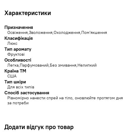
Характеристики
Призначення
Освіження
Зволоження
Охолодження
Пом'якшення
Класифікація
Люкс
Тип аромату
Фруктові
Особливості
Легка
Парфумований
Без змивання
Нелипкий
Країна ТМ
США
Тип шкіри
Для всіх типів
Спосіб застосування
Рівномірно нанести спрей на тіло, оновлюйте протягом дня
за потреби
Додати відгук про товар