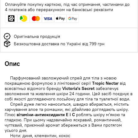
Оплачуйте покупку карткою, під час отримання, частинами до
4 платежів або перерахунком на банківські реквізити
Оригінальна продукція
Безкоштовна доставка по Україні від 799 грн
Опис
Парфумований зволожуючий спрей для тіла з новою
покращеною формулою з лімітованої серії
Tropic Nectar
від
всесвітньо відомого бренду
Victoria's Secret
забезпечує
зволоження та живлення шкіри 24 години. Цей засіб поєднує в
собі якості доглядаючого лосьйону для тіла та туалетної води.
Спрей дуже легко наноситься, швидко вбирається, містить
харчування алое та ромашки, які дбайливо доглядають шкіру.
Плюс
вітаміни-антиоксиданти Е і С
роблять шкіру м'якою та
гладкою. При цьому надзвичайно яскравий, романтичний,
чуттєвий, приємний аромат збережеться з Вами протягом
усього дня.
Ноти: диня, клементин, кокос