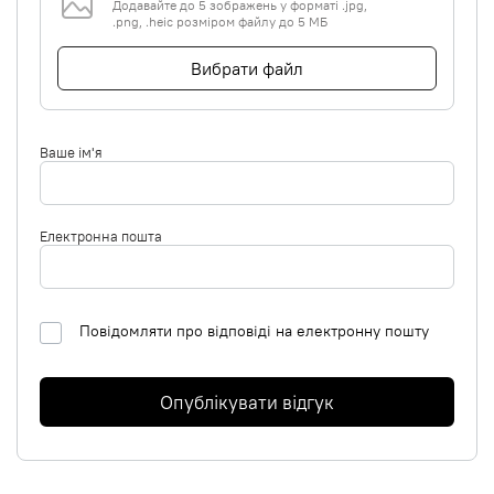
Додавайте до 5 зображень у форматі .jpg,
.png, .heic розміром файлу до 5 МБ
Вибрати файл
Ваше ім'я
Електронна пошта
Повідомляти про відповіді на електронну пошту
Опублікувати відгук