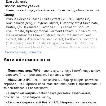
Для всіх типів
Спосіб застосування
Нанести необхідну кількість засобу на шкіру обличчя та шиї
Cклад
Prunus Persica (Peach) Fruit Extract (70.2%), Glyce rin,
Niacinamide(5%), Butylene Glycol, Diethoxy ethyl Succinate,
Water, 1,2-Hexanediol, Lactoba cillus Ferment, Sodium
Hyaluronate, Sphingomonas Ferment Extract, Alpha-Arbutin,
Melia Azadirachta Flower Extract, Ocimum Sanctum Leaf
Extract, Melia Azadirachta Leaf Extract, Carthamus Tinctorius
(Safflower) Seed Oil, Salvia Hispanica Seed Oil, Curcuma
Longa (Turmeric) Root Extract, Corall ina Officinalis Extract,
Hydrolyzed Hyaluronic Acid, Chamaecyparis Obtusa Leaf
Показати склад повністю
Extract, Prunus Persica (Peach) Flower Extract(10ppb),
Активні компоненти
Camellia Sinensis Seed Oil, Yeast Ferment Extract, Centella
Asiatica Extract, Artemisia Princeps Leaf Extract, Candida
Bombicola/Glucose/Methyl Rapeseedate Ferment, Pentylene
Персикова вода 70%
- зволожує, тонізує і пом'якшує шкіру,
Glycol, Polyglyceryl-10 Laurate, Betaine Salicylate, Sodium
покращує її тон, розгладжує і живить шкіру,
Phytate, Cellulose, Caprylic/Capric Triglyceride, Hydrogenated
Lecithin, Panthenol, Polyglutamic Acid, Linoleic Acid, Linolenic
Ніацинамід 5%
- зміцнює захисний бар'єр шкіри, регулює
Acid, Polyglyceryl-10 Oleate, Sucrose Palmitate,
вироблення шкірного сала, має антиоксидантні, протизапальні
Cyanocobalamin, 3-O-Ethyl Ascorbic Acid, Ceramide NP,
та освітлювальні властивості,
Asiaticoside, Madecassic Aidup UP Asiatic Acid, Xan than Gum,
Гіалуронат натрію
- забезпечує достатнє зволоження,
Fragrance(Parfum)
пом'якшує і розгладжує шкіру,
Екстракт ферментації бактерій Sphingomona
- регенерує