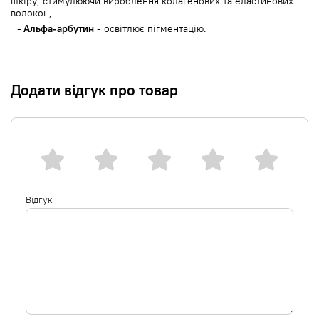
шкіру, стимулюючи вироблення колагенових та еластинових
волокон,
Альфа-арбутин
- освітлює пігментацію.
Додати відгук про товар
Відгук