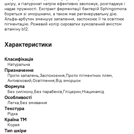
шкіру, а гіалуронат натрію ефективно зволожує, розгладжує і
надає пружності. Екстракт ферментації бактерій Sphingomona
бореться зі зморшками, а також має регенерувальну дію.
Альфа-арбутин зменшує запалення, заспокоює її та освітлює
пігментацію. Рожевий колір сироватки зумовлений вмістом
вітаміну b12.
Характеристики
Класифікація
Натуральна
Призначення
Проти запалень
Заспокоєння
Проти пігментних плям
Антивіковий
Освітлення
Від зморшок
Формула
Без силікону
Без парабенів
Гліцерин
Ніацинамід
Особливості
Легка
Без змивання
Текстура
Рідка
Країна ТМ
Корея
Тип шкіри