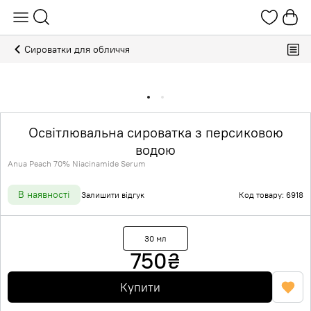
Сироватки для обличчя
Освітлювальна сироватка з персиковою
водою
Anua Peach 70% Niacinamide Serum
В наявності
Залишити відгук
Код товару: 6918
30 мл
750
₴
Купити