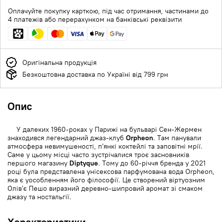
Оплачуйте покупку карткою, під час отримання, частинами до
4 платежів або перерахунком на банківські реквізити
Оригінальна продукція
Безкоштовна доставка по Україні від 799 грн
Опис
У далеких 1960-роках у Парижі на бульварі Сен-Жермен
знаходився легендарний джаз-клуб
Orpheon
. Там панували
атмосфера невимушеності, п’янкі коктейлі та заповітні мрії.
Саме у цьому місці часто зустрічалися троє засновників
першого магазину
Diptyque
. Тому до 60-річчя бренда у 2021
році була представлена унісексова парфумована вода Orpheon,
яка є уособленням його філософії. Це створений віртуозним
Олів’є Пешо виразний деревно-шипровий аромат зі смаком
джазу та ностальгії.