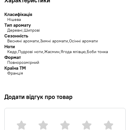
Характеристики
Класифікація
Нішева
Тип аромату
Деревні
Шипрові
Сезонність
Весняні аромати
Зимні аромати
Осінні аромати
Ноти
Кедр
Пудрові ноти
Жасмин
Ягода ялівцю
Боби тонка
Формат
Повнорозмірний
Країна ТМ
Франція
Додати відгук про товар