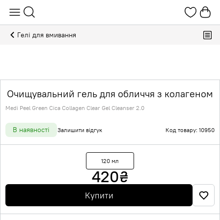
Гелі для вмивання
Очищувальний гель для обличчя з колагеном
Medi Peel Green Cica Collagen Clear Gel Cleanser 2.0
В наявності
Залишити відгук
Код товару: 10950
120 мл
420
₴
Купити