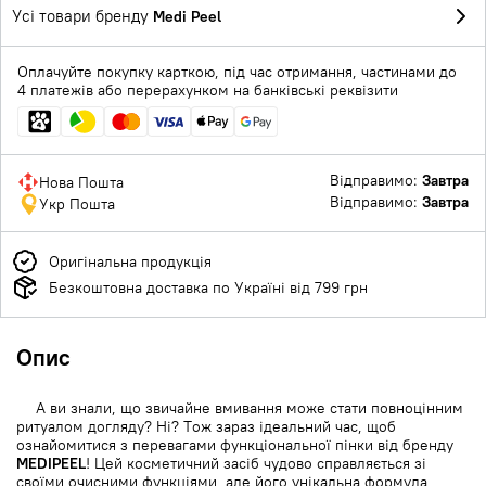
Усі товари бренду
Medi Peel
Оплачуйте покупку карткою, під час отримання, частинами до
4 платежів або перерахунком на банківські реквізити
Відправимо:
Завтра
Нова Пошта
Відправимо:
Завтра
Укр Пошта
Оригінальна продукція
Безкоштовна доставка по Україні від 799 грн
Опис
А ви знали, що звичайне вмивання може стати повноцінним
ритуалом догляду? Ні? Тож зараз ідеальний час, щоб
ознайомитися з перевагами функціональної пінки від бренду
MEDIPEEL
! Цей косметичний засіб чудово справляється зі
своїми очисними функціями, але його унікальна формула