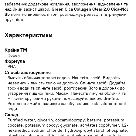
забезпечує додаткове живлення, зволоження, відновлення та
надійний захист шкіри.
Green Cica Collagen Clear 2.0 Cica-Nol
B5
помітно вирівнює її тон, розгладжує рельєф, підтримуючи
пружність.
Характеристики
Країна ТМ
Корея
Формула
PHA
Спосіб застосування
Змочіть обличчя теплою водою. Нанесіть засіб: Видавіть
невелику кількість гелю на долоню. Спіньте засіб: Додайте
трохи води та спіньте засіб, розтираючи його в долонях до
утворення пишної піни. Масаж: Нанесіть піну на обличчя та
м’якими круговими рухами помасажуйте шкіру. Змийте:
Ретельно змийте залишки засобу великою кількістю теплої
води.
Cклад
Purified water, glycerin, cocamidopropyl betaine, potassium
cocoate, potassium cocoyl glycinate, acrylates copolymer, 1,2-
hexanediol, sodium chloride, hydroxypropyl starch phosphate,
ethylhexylglycerin, citric acid, methylpropanediol, centella