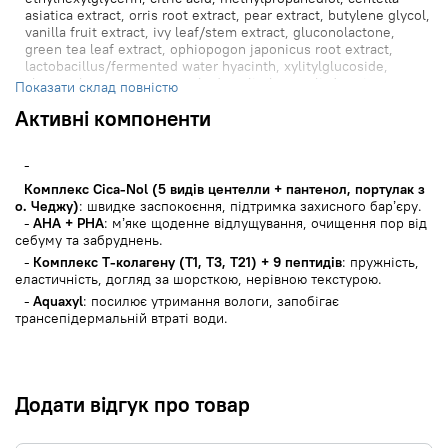
asiatica extract, orris root extract, pear extract, butylene glycol,
vanilla fruit extract, ivy leaf/stem extract, gluconolactone,
green tea leaf extract, ophiopogon japonicus root extract,
lactobacillus/fermented water hyacinth, xylitylglucoside,
chrysanthemum extract, anhydroxylitol, caprylic/capric
Показати склад повністю
triglyceride, xylitol, collagen, ceramide NP, madecassoside,
Активні компоненти
hydrogenated lecithin, hydrolyzed collagen, glycine, serine,
glutamic acid, biosaccharide gum-4, sodium hyaluronate,
aspartic acid, leucine, asiaticoside, panthenol, asiatic acid,
madecassic acid, alanine, lysine, arginine, tyrosine,
phenylalanine, threonine, proline, valine, isoleucine, histidine,
Комплекс Cica-Nol (5 видів центелли + пантенол, портулак з
methionine, cysteine, collagen extract, potassium sorbate
о. Чеджу)
: швидке заспокоєння, підтримка захисного бар’єру.
AHA + PHA
: м’яке щоденне відлущування, очищення пор від
себуму та забруднень.
Комплекс Т-колагену (T1, T3, T21) + 9 пептидів
: пружність,
еластичність, догляд за шорсткою, нерівною текстурою.
Aquaxyl
: посилює утримання вологи, запобігає
трансепідермальній втраті води.
Додати відгук про товар