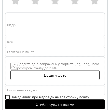
Відгук
Ім'я
Електронна пошта
Додайте до 5 зображень у форматі .jpg, .png, .heic
розміром файлу до 5 МБ
Додати фото
Посилання на відео
Повідомляти про відповідь на електронну пошту
Опублікувати відгук