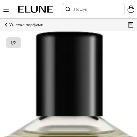
Унісекс парфуми
1
/
2