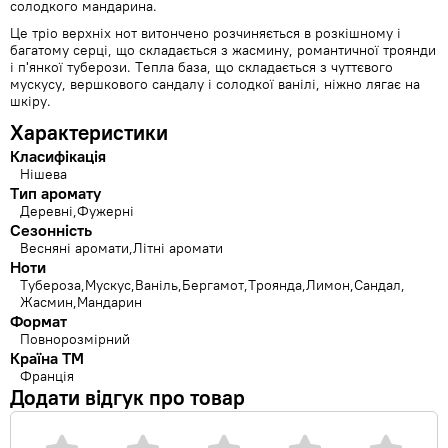
солодкого мандарина.
Це тріо верхніх нот витончено розчиняється в розкішному і
багатому серці, що складається з жасмину, романтичної троянди
і п'янкої туберози. Тепла база, що складається з чуттєвого
мускусу, вершкового сандалу і солодкої ванілі, ніжно лягає на
шкіру.
Характеристики
Класифікація
Нішева
Тип аромату
Деревні
Фужерні
Сезонність
Весняні аромати
Літні аромати
Ноти
Тубероза
Мускус
Ваніль
Бергамот
Троянда
Лимон
Сандал
Жасмин
Мандарин
Формат
Повнорозмірний
Країна ТМ
Франція
Додати відгук про товар