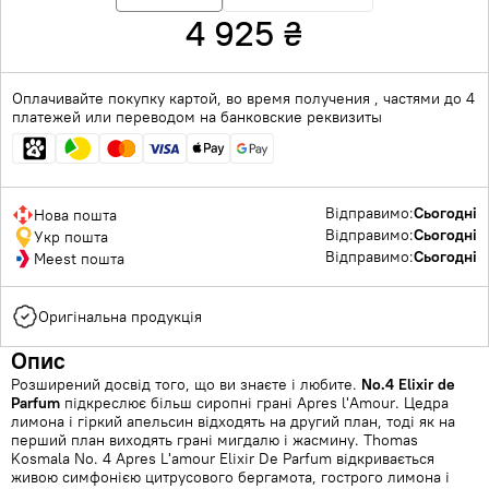
4 925
₴
Оплачивайте покупку картой, во время получения , частями до 4
платежей или переводом на банковские реквизиты
Відправимо:
Сьогодні
Нова пошта
Відправимо:
Сьогодні
Укр пошта
Відправимо:
Сьогодні
Meest пошта
Оригінальна продукція
Опис
Розширений досвід того, що ви знаєте і любите.
No.4 Elixir de
Parfum
підкреслює більш сиропні грані Apres l'Amour. Цедра
лимона і гіркий апельсин відходять на другий план, тоді як на
перший план виходять грані мигдалю і жасмину. Thomas
Kosmala No. 4 Apres L'amour Elixir De Parfum відкривається
живою симфонією цитрусового бергамота, гострого лимона і