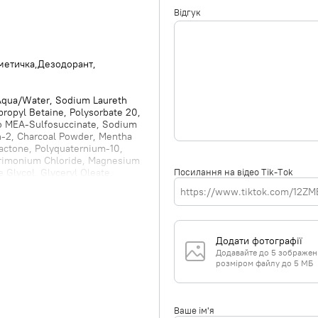
Відгук
метичка
Дезодорант
qua/Water, Sodium Laureth
ropyl Betaine, Polysorbate 20,
o MEA-Sulfosuccinate, Sodium
h-2, Charcoal Powder, Mentha
lactone, Polyquaternium-10,
trimonium Chloride, Magnesium
Посилання на відео Tik-Tok
 Glycol, Glyceryl Oleate,
rides Citrate, Citronellol,
e, Potassium Sorbate, Citric Acid,
 Aqua/Water, Sodium Laureth
opentane, Sorbitol, Isopropyl
20 Methyl Glucose Dioleate,
Додати фотографії
 Tocopheryl Acetate, Guar
Додавайте до 5 зображень 
Sodium Chloride, Tocopherol, PEG-
розміром файлу до 5 МБ
e, Isobutane, Caprylic/Capric
, Linalool, Limonene, Sodium
droxide. ANTI-DRYNESS BODY
tearate, Helianthus Annuus
Ваше ім'я
Undecane, Xanthan Gum,