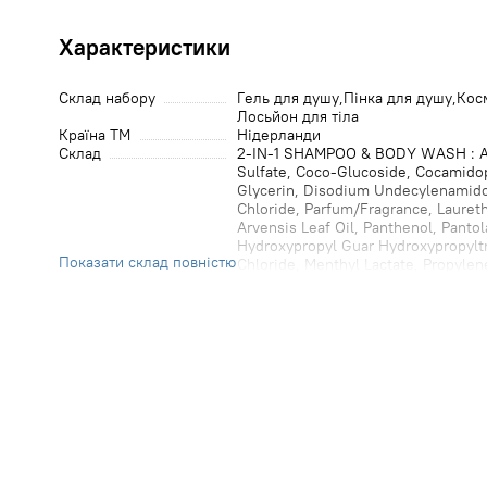
Характеристики
Склад набору
Гель для душу
Пінка для душу
Кос
Лосьйон для тіла
Країна ТМ
Нідерланди
Cклад
2-IN-1 SHAMPOO & BODY WASH : A
Sulfate, Coco-Glucoside, Cocamidop
Glycerin, Disodium Undecylenamid
Chloride, Parfum/Fragrance, Lauret
Arvensis Leaf Oil, Panthenol, Panto
Hydroxypropyl Guar Hydroxypropyl
Показати склад повністю
Chloride, Menthyl Lactate, Propylene
Tocopherol, Hydrogenated Palm Glyce
Linalool, Limonene, Sodium Benzoat
Sodium Hydroxide. SHOWER FOAM :
Sulfate, Cocamidopropyl Betaine, Is
Palmitate, Parfum/Fragrance, PEG-1
Butane, Cedrus Libani Bark Extract,
Hydroxypropyltrimonium Chloride, 
40 Hydrogenated Castor Oil, Propan
Triglyceride, Citronellol, Coumarin
Benzoate, Citric Acid, Sodium Hy
LOTION : Aqua/Water, Ethylhexyl S
(Sunflower) Hybrid Oil, Glycerin, 