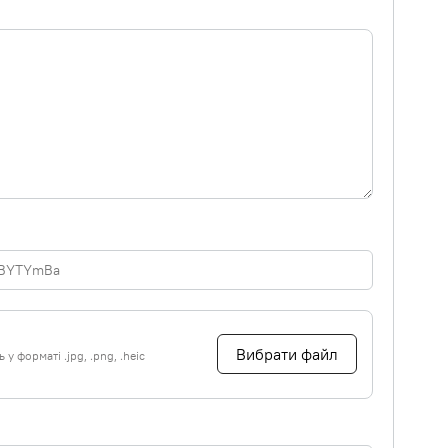
Вибрати файл
у форматі .jpg, .png, .heic