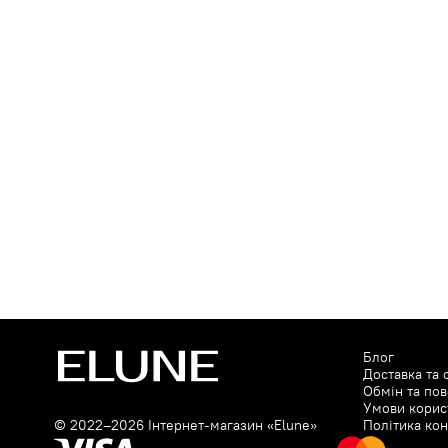
Parfum/Fragrance, Sodium Hyaluron
Tridecane, Cellulose, Sodium Stearo
Cellulose, Cellulose Gum, Phenoxyet
Limonene, Citronellol, Coumarin, C
ANTI-PERSPIRANT SPRAY : Butane,
Chlorohydrate, Isopropyl Palmitate, 
Alkyl Benzoate, Parfum/Fragrance, 
Extract, Tocopheryl Acetate, Ethylh
Disteardimonium Hectorite, Propyl
Caprylic/Capric Triglyceride, Citral,
Limonene.
Блог
Доставка та 
Обмін та по
Умови корис
© 2022–2026 Інтернет-магазин «Elune»
Політика кон