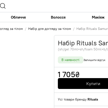
Обличчя
Волосся
Макіяж
огляд за тілом
Набір для догляду за тілом
Набір Rituals Samur
Набір Rituals Sa
(sh/gel 70ml+sh/foam 50ml+b/
В наявності
Залишити відгук
1 705
₴
Купити
Усі товари бренду
Rituals