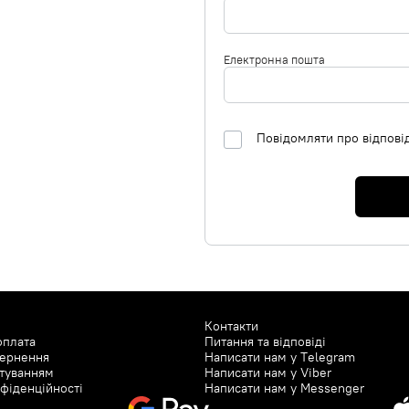
ate, Charcoal Powder, Tocopherol,
yl Glutamate, Microcrystalline
hanol, Benzyl Alcohol, Linalool,
Електронна пошта
itric Acid, Sodium Hydroxide. 24H
 Propane, Aluminum
Isobutane, Dicaprylyl Ether. C12-15
Octyldodecanol, Cedrus Líbani Bark
exylglycerin, Tocopherol,
Повідомляти про відпові
ene Carbonate, Aqua/Water,
 Citronellol, Coumarin, Linalool,
Контакти
оплата
Питання та відповіді
вернення
Написати нам у
Telegram
туванням
Написати нам у
Viber
фіденційності
Написати нам у
Messenger