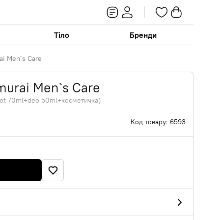
Тіло
Бренди
ai Men`s Care
murai Men`s Care
lot 70ml+deo 50ml+косметичка)
Код товару: 6593