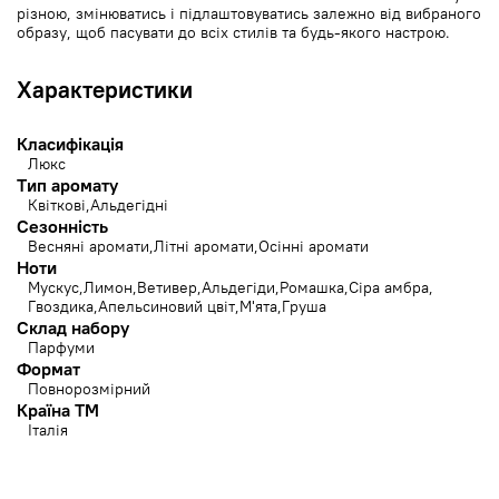
різною, змінюватись і підлаштовуватись залежно від вибраного
образу, щоб пасувати до всіх стилів та будь-якого настрою.
Характеристики
Класифікація
Люкс
Тип аромату
Квіткові
Альдегідні
Сезонність
Весняні аромати
Літні аромати
Осінні аромати
Ноти
Мускус
Лимон
Ветивер
Альдегіди
Ромашка
Сіра амбра
Гвоздика
Апельсиновий цвіт
М'ята
Груша
Склад набору
Парфуми
Формат
Повнорозмірний
Країна ТМ
Італія