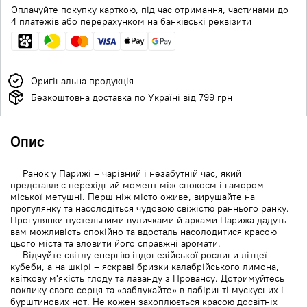
Оплачуйте покупку карткою, під час отримання, частинами до
4 платежів або перерахунком на банківські реквізити
Оригінальна продукція
Безкоштовна доставка по Україні від 799 грн
Опис
Ранок у Парижі – чарівний і незабутній час, який
представляє перехідний момент між спокоєм і гамором
міської метушні. Перш ніж місто оживе, вирушайте на
прогулянку та насолодіться чудовою свіжістю раннього ранку.
Прогулянки пустельними вуличками й арками Парижа дадуть
вам можливість спокійно та вдосталь насолодитися красою
цього міста та вловити його справжні аромати.
Відчуйте світлу енергію індонезійської рослини літцеї
кубеби, а на шкірі – яскраві бризки калабрійського лимона,
квіткову м'якість глоду та лаванду з Провансу. Дотримуйтесь
поклику свого серця та «заблукайте» в лабіринті мускусних і
бурштинових нот. Не кожен захоплюється красою досвітніх