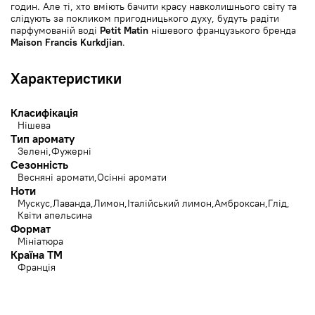
годин. Але ті, хто вміють бачити красу навколишнього світу та
слідують за покликом пригодницького духу, будуть радіти
парфумованій воді
Petit Matin
нішевого французького бренда
Maison Francis Kurkdjian
.
Характеристики
Класифікація
Нішева
Тип аромату
Зелені
Фужерні
Сезонність
Весняні аромати
Осінні аромати
Ноти
Мускус
Лаванда
Лимон
Італійський лимон
Амброксан
Глід
Квіти апельсина
Формат
Мініатюра
Країна ТМ
Франція