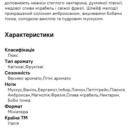
доповнюють нюанси стиглого нектарина, духмяної півонії,
медової сливи мірабель і свіжої фрезії. Шлейф мелодії
прикрашений солоним амброксаном, вишневими бобами
тонка, солодкою ваніллю та пудровим мускусом.
Характеристики
Класифікація
Люкс
Тип аромату
Квіткові
Фруктові
Сезонність
Весняні аромати
Літні аромати
Ноти
Мускус
Ваніль
Бергамот
Імбир
Лимон
Петітгрейн
Півонія
Амброксан
Магнолія
Фрезія
Слива мірабель
Нектарин
Боби тонка
Формат
Мініатюра
Країна ТМ
Італія