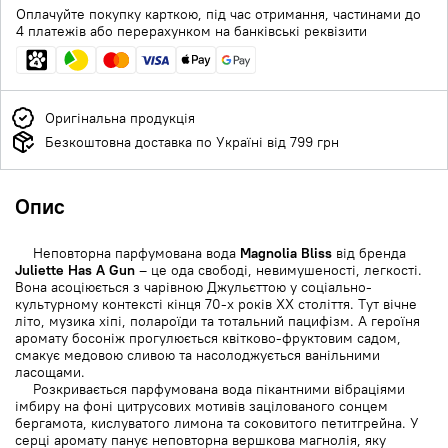
Оплачуйте покупку карткою, під час отримання, частинами до
4 платежів або перерахунком на банківські реквізити
Оригінальна продукція
Безкоштовна доставка по Україні від 799 грн
Опис
Неповторна парфумована вода
Magnolia Bliss
від бренда
Juliette Has A Gun
– це ода свободі, невимушеності, легкості.
Вона асоціюється з чарівною Джульєттою у соціально-
культурному контексті кінця 70-х років ХХ століття. Тут вічне
літо, музика хіпі, полароїди та тотальний пацифізм. А героїня
аромату босоніж прогулюється квітково-фруктовим садом,
смакує медовою сливою та насолоджується ванільними
ласощами.
Розкривається парфумована вода пікантними вібраціями
імбиру на фоні цитрусових мотивів зацілованого сонцем
бергамота, кислуватого лимона та соковитого петитгрейна. У
серці аромату панує неповторна вершкова магнолія, яку