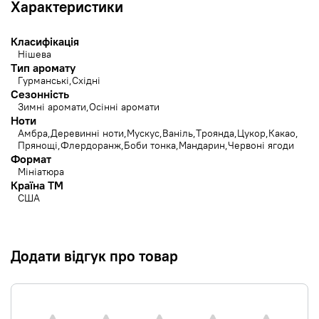
Характеристики
Класифікація
Нішева
Тип аромату
Гурманські
Східні
Сезонність
Зимні аромати
Осінні аромати
Ноти
Амбра
Деревинні ноти
Мускус
Ваніль
Троянда
Цукор
Какао
Прянощі
Флердоранж
Боби тонка
Мандарин
Червоні ягоди
Формат
Мініатюра
Країна ТМ
США
Додати відгук про товар