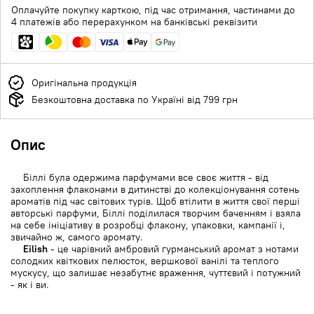
Оплачуйте покупку карткою, під час отримання, частинами до
4 платежів або перерахунком на банківські реквізити
Оригінальна продукція
Безкоштовна доставка по Україні від 799 грн
Опис
Біллі була одержима парфумами все своє життя - від
захоплення флаконами в дитинстві до колекціонування сотень
ароматів під час світових турів. Щоб втілити в життя свої перші
авторські парфуми, Біллі поділилася творчим баченням і взяла
на себе ініціативу в розробці флакону, упаковки, кампанії і,
звичайно ж, самого аромату.
Eilish
- це чарівний амбровий гурманський аромат з нотами
солодких квіткових пелюсток, вершкової ванілі та теплого
мускусу, що залишає незабутнє враження, чуттєвий і потужний
- як і ви.