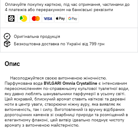
Оплачуйте покупку карткою, під час отримання, частинами до
4 платежів або перерахунком на банківські реквізити
Оригінальна продукція
Безкоштовна доставка по Україні від 799 грн
Опис
Насолоджуйтеся своєю витонченою жіночністю.
Парфумована вода
BVLGARI Omnia Crystalline
є інтенсивним
переосмисленням по-справжньому культової туалетної води,
яку давно люблять шанувальники парфумерії в усьому світі.
Цей яскравий, блискучий аромат ставить квіткові та деревні
ноти в центр уваги, створюючи ніжну ауру, яка виявляє як
витонченість, так і силу. Виготовлений із вручну відібраних
дорогоцінних каменів зі скарбниці природи та розміщений в
елегантному флаконі, цей витвір ідеально поєднує чистоту
аромату з витонченою майстерністю.