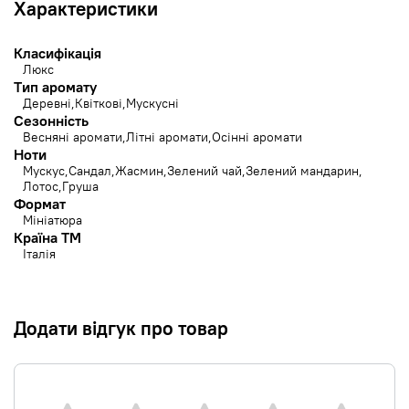
Характеристики
Класифікація
Люкс
Тип аромату
Деревні
Квіткові
Мускусні
Сезонність
Весняні аромати
Літні аромати
Осінні аромати
Ноти
Мускус
Сандал
Жасмин
Зелений чай
Зелений мандарин
Лотос
Груша
Формат
Мініатюра
Країна ТМ
Італія
Додати відгук про товар