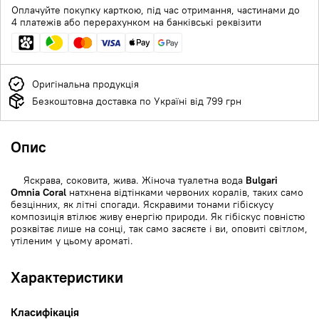
Оплачуйте покупку карткою, під час отримання, частинами до
4 платежів або перерахунком на банківські реквізити
Оригінальна продукція
Безкоштовна доставка по Україні від 799 грн
Опис
Яскрава, соковита, жива. Жіноча туалетна вода
Bulgari
Omnia Coral
натхнена відтінками червоних коралів, таких само
безцінних, як літні спогади. Яскравими тонами гібіскусу
композиція втілює живу енергію природи. Як гібіскус повністю
розквітає лише на сонці, так само засяєте і ви, оповиті світлом,
утіленим у цьому ароматі.
Характеристики
Класифікація