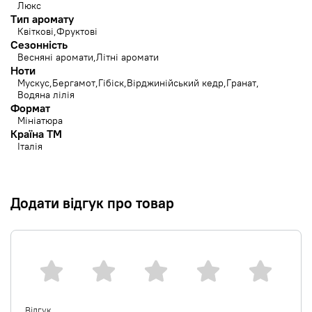
Люкс
Тип аромату
Квіткові
Фруктові
Сезонність
Весняні аромати
Літні аромати
Ноти
Мускус
Бергамот
Гібіск
Вірджинійський кедр
Гранат
Водяна лілія
Формат
Мініатюра
Країна ТМ
Італія
Додати відгук про товар
Відгук