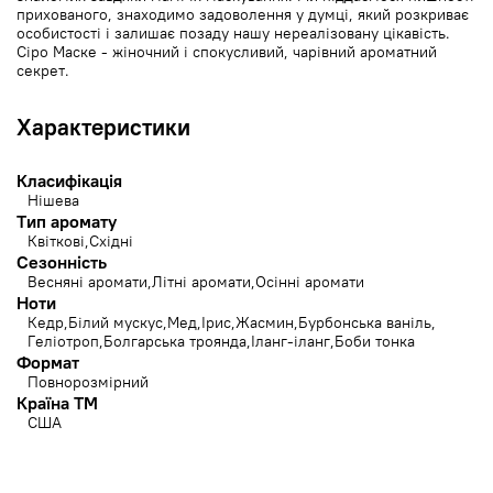
прихованого, знаходимо задоволення у думці, який розкриває
особистості і залишає позаду нашу нереалізовану цікавість.
Сіро Маске - жіночний і спокусливий, чарівний ароматний
секрет.
Характеристики
Класифікація
Нішева
Тип аромату
Квіткові
Східні
Сезонність
Весняні аромати
Літні аромати
Осінні аромати
Ноти
Кедр
Білий мускус
Мед
Ірис
Жасмин
Бурбонська ваніль
Геліотроп
Болгарська троянда
Іланг-іланг
Боби тонка
Формат
Повнорозмірний
Країна ТМ
США