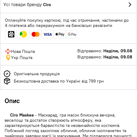
Усі товари бренду
Ciro
Оплачуйте покупку карткою, під час отримання, частинами до
4 платежів або перерахунком на банківські реквізити
Відправимо:
Неділю, 09.08
Нова Пошта
Відправимо:
Неділю, 09.08
Укр Пошта
Оригінальна продукція
Безкоштовна доставка по Україні від 799 грн
Опис
Ciro Maskee
- Маскарад, гра масок блискуча вечірка,
веселощі та достаток створюють атмосферу, яка
характеризується барвистістю та незвичайністю костюмів.
Побіжний погляд захоплює обличчя, обличчя інопланетян та
знайомих завдяки магії їх маскування. Ми піддаємося пишності