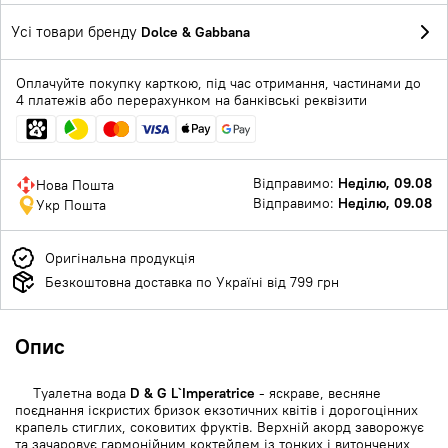
Усі товари бренду
Dolce & Gabbana
Оплачуйте покупку карткою, під час отримання, частинами до
4 платежів або перерахунком на банківські реквізити
Відправимо:
Неділю, 09.08
Нова Пошта
Відправимо:
Неділю, 09.08
Укр Пошта
Оригінальна продукція
Безкоштовна доставка по Україні від 799 грн
Опис
Туалетна вода
D & G L`Imperatrice
- яскраве, весняне
поєднання іскристих бризок екзотичних квітів і дорогоцінних
крапель стиглих, соковитих фруктів. Верхній акорд заворожує
та зачаровує гармонійним коктейлем із тонких і витончених