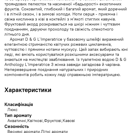
трояндових пелюсток та насиченої «бадьорості» екзотичних
фруктів. Соковитий, глибокий і багатий аромат, який доречний
і в літній сезон, і в зимові холоди. Ноти серця - приємна і
свіжа кислинка з ківі в коктейлі з м'якоті стиглих кавунів.
Фруктовий акорд розкривається на шкірі ніжним і чуттєвим
поєднанням, даруючи прохолоду та свіжість спекотного
літнього дня.
Аромат D & G L`Imperatrice у базовому шлейфі виражений
елегантною стриманістю квітучих рожевих цикламенів,
чуттєвістю і пряними нотами мускусу. Цей запах вибирають юні
леді, які вміють користуватися розкішними аксесуарами та
знаються на мистецтві зваблювання. Із туалетною водою D & G
Anthology L`Imperatrice 3 жінка завжди загадкова й чарівна.
Неперевершене поєднання натуральних і природних
компонентів робить кожну леді справжньою імператрицею.
Характеристики
Класифікація
Люкс
Тип аромату
Акватичні
Квіткові
Фруктові
Кавові
Сезонність
Весняні аромати
Літні аромати