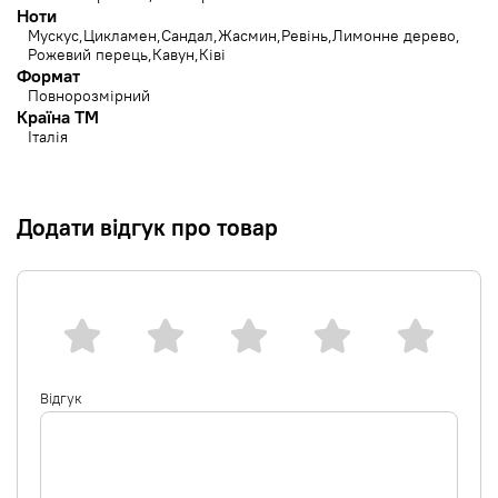
Ноти
Мускус
Цикламен
Сандал
Жасмин
Ревінь
Лимонне дерево
Рожевий перець
Кавун
Ківі
Формат
Повнорозмірний
Країна ТМ
Італія
Додати відгук про товар
Відгук