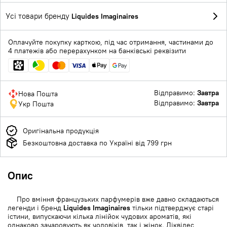
Усі товари бренду
Liquides Imaginaires
Оплачуйте покупку карткою, під час отримання, частинами до
4 платежів або перерахунком на банківські реквізити
Відправимо:
Завтра
Нова Пошта
Відправимо:
Завтра
Укр Пошта
Оригінальна продукція
Безкоштовна доставка по Україні від 799 грн
Опис
Про вміння французьких парфумерів вже давно складаються
легенди і бренд
Liquides Imaginaires
тільки підтверджує старі
істини, випускаючи кілька лінійок чудових ароматів, які
однаково зачаровують як чоловіків, так і жінок. Ліквідес