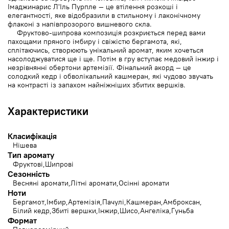
Імаджинарис Л'Іль Пурпле — це втілення розкоші і
елегантності, яке відобразили в стильному і лаконічному
флаконі з напівпрозорого вишневого скла.
Фруктово-шипрова композиція розкриється перед вами
пахощами пряного імбиру і свіжістю бергамота, які,
сплітаючись, створюють унікальний аромат, яким хочеться
насолоджуватися ще і ще. Потім в гру вступає медовий інжир і
незрівнянні обертони артемізії. Фінальний акорд — це
солодкий кедр і обволікальний кашмеран, які чудово звучать
на контрасті із запахом найніжніших збитих вершків.
Характеристики
Класифікація
Нішева
Тип аромату
Фруктові
Шипрові
Сезонність
Весняні аромати
Літні аромати
Осінні аромати
Ноти
Бергамот
Імбир
Артемізія
Пачулі
Кашмеран
Амброксан
Білий кедр
Збиті вершки
Інжир
Шисо
Ангеліка
Гуньба
Формат