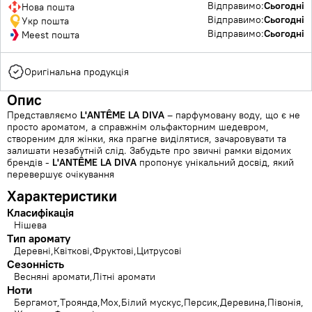
Відправимо:
Сьогодні
Нова пошта
Відправимо:
Сьогодні
Укр пошта
Відправимо:
Сьогодні
Meest пошта
Оригінальна продукція
Опис
Представляємо
L'ANTÊME LА DІVA
– парфумовану воду, що є не
просто ароматом, а справжнім ольфакторним шедевром,
створеним для жінки, яка прагне виділятися, зачаровувати та
залишати незабутній слід. Забудьте про звичні рамки відомих
брендів -
L'ANTÊME LА DІVA
пропонує унікальний досвід, який
перевершує очікування
Характеристики
Класифікація
Нішева
Тип аромату
Деревні
Квіткові
Фруктові
Цитрусові
Сезонність
Весняні аромати
Літні аромати
Ноти
Бергамот
Троянда
Мох
Білий мускус
Персик
Деревина
Півонія