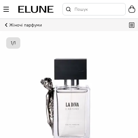
Жіночі парфуми
1
/
1