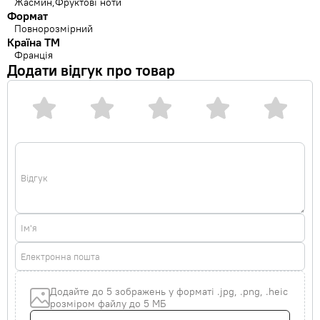
Жасмин
Фруктові ноти
Формат
Повнорозмірний
Країна ТМ
Франція
Додати відгук про товар
Відгук
Ім'я
Електронна пошта
Додайте до 5 зображень у форматі .jpg, .png, .heic
розміром файлу до 5 МБ