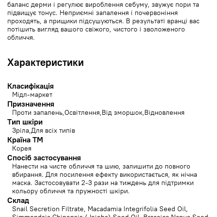
баланс дерми і регулює вироблення себуму, звужує пори та
підвищує тонус. Неприємні запалення і почервоніння
проходять, а прищики підсушуються. В результаті вранці вас
потішить вигляд вашого свіжого, чистого і зволоженого
обличчя.
Характеристики
Класифікація
Мідл-маркет
Призначення
Проти запалень
Освітлення
Від зморшок
Відновлення
Тип шкіри
Зріла
Для всіх типів
Країна ТМ
Корея
Спосіб застосування
Нанести на чисте обличчя та шию, залишити до повного
вбирання. Для посилення ефекту використається, як нічна
маска. Застосовувати 2-3 рази на тиждень для підтримки
кольору обличчя та пружності шкіри.
Cклад
Snail Secretion Filtrate, Macadamia Integrifolia Seed Oil,