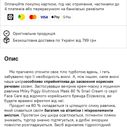
Оплачуйте покупку карткою, під час отримання, частинами до
4 платежів або перерахунком на банківські реквізити
Оригінальна продукція
Безкоштовна доставка по Україні від 799 грн
Опис
Ми прагнемо оточити своє тіло турботою вдень, і геть
забуваємо про її необхідність вночі. А, між іншим, саме вночі
наша шкіра
особливо сприйнятлива до засвоєння корисних
речовин
ззовні. Застосувавши вечірню крем-маску з муцином
равлика Milky Piggy Glutinous Mask 80 % Snail Cream із серії
Face Care від відомого корейського бренда Elizavecca, ви
будете вражені ефектом від неї.
Продукт на 80 % складається із цілющого слизу равлика,
який славиться своїм
багатим на вітаміни і мікроелементи
вмістом
. Протягом сну шкіра освітлюється, пігментні плями
зникають, тургор значно підтягується, а дрібні зморшки
повністю розгладжуються. Засіб відновлює гідроліпідний