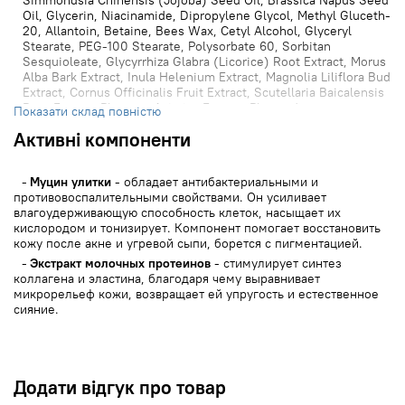
Simmondsia Chinensis (Jojoba) Seed Oil, Brassica Napus Seed
Oil, Glycerin, Niacinamide, Dipropylene Glycol, Methyl Gluceth-
20, Allantoin, Betaine, Bees Wax, Cetyl Alcohol, Glyceryl
Stearate, PEG-100 Stearate, Polysorbate 60, Sorbitan
Sesquioleate, Glycyrrhiza Glabra (Licorice) Root Extract, Morus
Alba Bark Extract, Inula Helenium Extract, Magnolia Liliflora Bud
Extract, Cornus Officinalis Fruit Extract, Scutellaria Baicalensis
Root Extract, Plantago Asiatica Extract, Platycodon
Показати склад повністю
Grandiflorum Root Extract, Prunus Armeniaca (Apricot) Kernel
Активні компоненти
Extract, Glycine Max (Soybean) Seed Extract, Milk Protein
Extract, Prunus Amygdalus Dulcis (Sweet Almond) Seed
Extract, Tromethamine, Carbomer, Sodium Polyacrylate, 1,2-
Муцин улитки
- обладает антибактериальными и
Hexanediol, Adenosine, Disodium EDTA, Fragrance
противовоспалительными свойствами. Он усиливает
влагоудерживающую способность клеток, насыщает их
кислородом и тонизирует. Компонент помогает восстановить
кожу после акне и угревой сыпи, борется с пигментацией.
Экстракт молочных протеинов
- стимулирует синтез
коллагена и эластина, благодаря чему выравнивает
микрорельеф кожи, возвращает ей упругость и естественное
сияние.
Додати відгук про товар