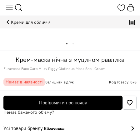
Креми для обличчя
Крем-маска нічна з муцином равлика
Elizavecca Face Care Milky Piggy Glutinous Mask Snail Cream
Немає в наявності
Залишити відгук
Код товару: 678
Повідомити про появу
Немає бажаного об'єму?
Усі товари бренду
Elizavecca