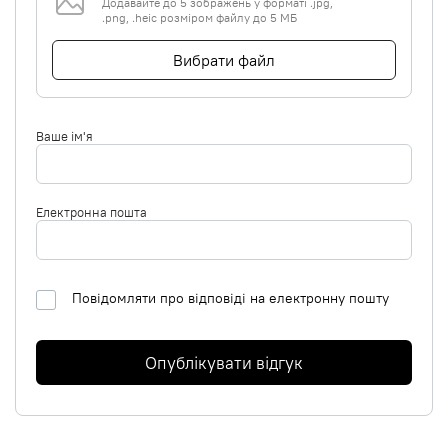
Додавайте до 5 зображень у форматі .jpg,
.png, .heic розміром файлу до 5 МБ
Вибрати файл
Ваше ім'я
Електронна пошта
Повідомляти про відповіді на електронну пошту
Опублікувати відгук