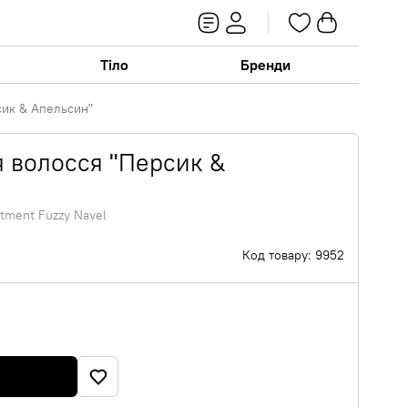
Тіло
Бренди
сик & Апельсин"
 волосся "Персик &
tment Fuzzy Navel
Код товару: 9952