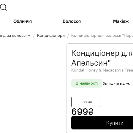
Обличчя
Волосся
Макіяж
ляд за волоссям
Кондиціонери
Кондиціонер для волосся "Пер
Кондиціонер для
Апельсин"
Kundal Honey & Macadamia Trea
В наявності
Залишити відгук
500 мл
699
₴
Купити