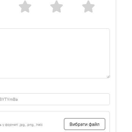
Вибрати файл
у форматі .jpg, .png, .heic