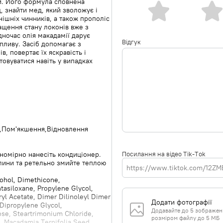
и. Його формула сповнена
 знайти мед, який зволожує і
ішніх чинників, а також прополіс
ащення стану локонів вже з
дночас олія макадамії дарує
Відгук
впливу. Засіб допомагає з
, повертає їх яскравість і
товуватися навіть у випадках
Пом'якшення
Відновлення
Посилання на відео Tik-Tok
номірно нанесіть кондиціонер.
илини та ретельно змийте теплою
cohol, Dimethicone,
asiloxane, Propylene Glycol,
l Acetate, Dimer Dilinoleyl Dimer
Додати фотографії
Dipropylene Glycol,
Додавайте до 5 зображень 
lose, Steartrimonium Chloride,
розміром файлу до 5 МБ
7, Macadamia Ternifolia Seed