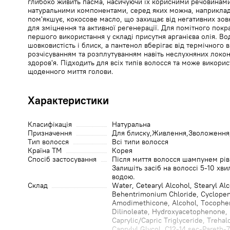
глибоко живить пасма, насичуючи їх корисними речовинам
натуральними компонентами, серед яких можна, наприклад,
пом'якшує, кокосове масло, що захищає від негативних зовн
для зміцнення та активної регенерації. Для помітного покр
першого використання у складі присутня арганієва олія. Во
шовковистість і блиск, а пантенол вберігає від термічного 
розчісуванням та розплутуванням навіть неслухняних локонів
здоров'я. Підходить для всіх типів волосся та може викорис
щоденного миття голови.
Характеристики
Класифікація
Натуральна
Призначення
Для блиску
Живлення
Зволоження
Тип волосся
Всі типи волосся
Країна ТМ
Корея
Спосіб застосування
Після миття волосся шампунем рів
Залишіть засіб на волоссі 5-10 хв
водою.
Cклад
Water, Cetearyl Alcohol, Stearyl Al
Behentrimonium Chloride, Cyclopent
Amodimethicone, Alcohol, Tocophery
Dilinoleate, Hydroxyacetophenone, 
Caprylic/Capric Triglyceride, Treha
Caprylyl Glycol, C12-14 sec-Pareth-