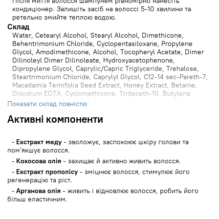
Після миття волосся шампунем рівномірно нанесіть
кондиціонер. Залишіть засіб на волоссі 5-10 хвилини та
ретельно змийте теплою водою.
Cклад
Water, Cetearyl Alcohol, Stearyl Alcohol, Dimethicone,
Behentrimonium Chloride, Cyclopentasiloxane, Propylene
Glycol, Amodimethicone, Alcohol, Tocopheryl Acetate, Dimer
Dilinoleyl Dimer Dilinoleate, Hydroxyacetophenone,
Dipropylene Glycol, Caprylic/Capric Triglyceride, Trehalose,
Steartrimonium Chloride, Caprylyl Glycol, C12-14 sec-Pareth-7,
Macadamia Ternifolia Seed Extract, Honey Extract, Betaine,
Disodium EDTA, Cyclomethicone, Trideceth-10, Butylene
Glycol, Arachidyl Alcohol, Panthenol, 1,2-Hexanediol, Cetyl
Показати склад повністю
Alcohol, Citric Acid, Brassicamidopropyl Dimethylamine,
Активні компоненти
Dipotassium Glycyrrhizate, Calendula Officinalis Flower Oil,
Cocos Nucifera (Coconut) Oil, Persea Gratissima (Avocado) Oil,
Argania Spinosa Kernel Oil, Butyrospermum Parkii (Shea)
Екстракт меду
- зволожує, заспокоює шкіру голови та
Butter, Prunus Armeniaca (Apricot) Kernel Oil, Sclerocarya
пом’якшує волосся.
Birrea Seed Oil, Silk Amino Acids, Cyclohexasiloxane,
Hydrolyzed Soy Protein, Hydrolyzed Collagen, Hydrolyzed
Кокосова олія
- захищає й активно живить волосся.
Keratin, Hydrolyzed Silk, Glycerin, Polygonum Multiflorum Root
Екстракт прополісу
- зміцнює волосся, стимулює його
Extract, Angelica Gigas Root Extract, Asarum Sieboldi Root
регенерацію та ріст.
Extract, Portulaca Oleracea Extract, Thuja Orientalis Leaf
Арганова олія
- живить і відновлює волосся, робить його
Extract, Lycium Chinense Fruit Extract, Sophora Angustifolia
більш еластичним.
Root Extract, Nelumbo Nucifera Flower Extract, Prunus
Serrulata Flower Extract, Salvia Officinalis (Sage) Extract,
Camellia Japonica Flower Extract, Propolis Extract, Acorus