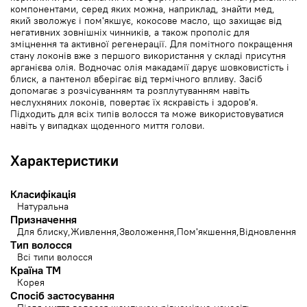
компонентами, серед яких можна, наприклад, знайти мед,
який зволожує і пом'якшує, кокосове масло, що захищає від
негативних зовнішніх чинників, а також прополіс для
зміцнення та активної регенерації. Для помітного покращення
стану локонів вже з першого використання у складі присутня
арганієва олія. Водночас олія макадамії дарує шовковистість і
блиск, а пантенол вберігає від термічного впливу. Засіб
допомагає з розчісуванням та розплутуванням навіть
неслухняних локонів, повертає їх яскравість і здоров'я.
Підходить для всіх типів волосся та може використовуватися
навіть у випадках щоденного миття голови.
Характеристики
Класифікація
Натуральна
Призначення
Для блиску
Живлення
Зволоження
Пом'якшення
Відновлення
Тип волосся
Всі типи волосся
Країна ТМ
Корея
Спосіб застосування