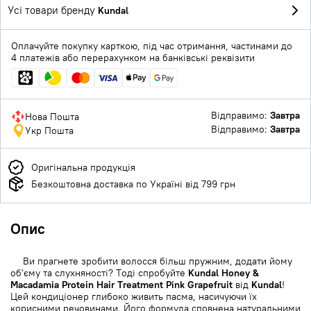
Усі товари бренду
Kundal
Оплачуйте покупку карткою, під час отримання, частинами до
4 платежів або перерахунком на банківські реквізити
Відправимо:
Завтра
Нова Пошта
Відправимо:
Завтра
Укр Пошта
Оригінальна продукція
Безкоштовна доставка по Україні від 799 грн
Опис
Ви прагнете зробити волосся більш пружним, додати йому
об'єму та слухняності? Тоді спробуйте
Kundal Honey &
Macadamia Protein Hair Treatment Pink Grapefruit
від
Kundal
!
Цей кондиціонер глибоко живить пасма, насичуючи їх
корисними речовинами. Його формула сповнена натуральними