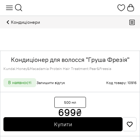
Кондиціонери
Кондиціонер для волосся "Груша Фрезія"
Kundal Honey&Macadamia Protein Hair Treatment Pear&Freesia
В наявності
Залишити відгук
Код товару: 10916
500 мл
699
₴
Купити