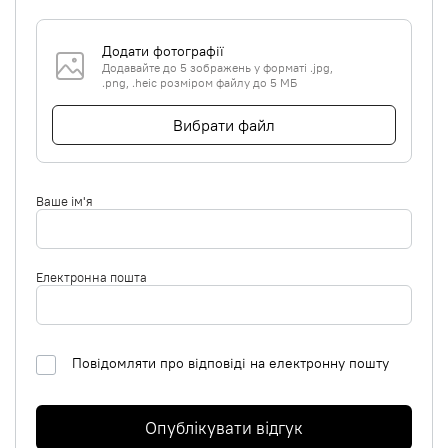
Додати фотографії
Додавайте до 5 зображень у форматі .jpg,
.png, .heic розміром файлу до 5 МБ
Вибрати файл
Ваше ім'я
Електронна пошта
Повідомляти про відповіді на електронну пошту
Опублікувати відгук