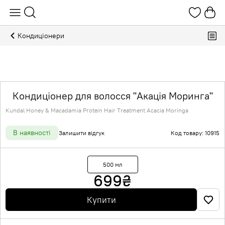
Кондиціонери
Кондиціонер для волосся "Акація Моринга"
Kundal Honey & Macadamia Protein Hair Treatment Acacia Moringa
В наявності
Залишити відгук
Код товару: 10915
500 мл
699
₴
Купити