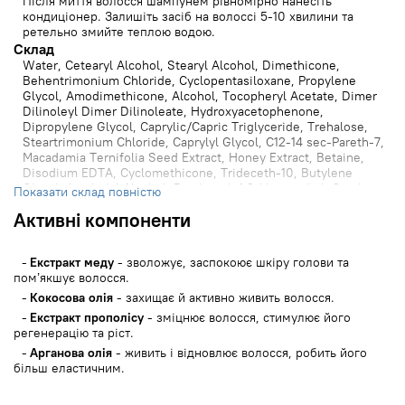
Після миття волосся шампунем рівномірно нанесіть
кондиціонер. Залишіть засіб на волоссі 5-10 хвилини та
ретельно змийте теплою водою.
Cклад
Water, Cetearyl Alcohol, Stearyl Alcohol, Dimethicone,
Behentrimonium Chloride, Cyclopentasiloxane, Propylene
Glycol, Amodimethicone, Alcohol, Tocopheryl Acetate, Dimer
Dilinoleyl Dimer Dilinoleate, Hydroxyacetophenone,
Dipropylene Glycol, Caprylic/Capric Triglyceride, Trehalose,
Steartrimonium Chloride, Caprylyl Glycol, C12-14 sec-Pareth-7,
Macadamia Ternifolia Seed Extract, Honey Extract, Betaine,
Disodium EDTA, Cyclomethicone, Trideceth-10, Butylene
Glycol, Arachidyl Alcohol, Panthenol, 1,2-Hexanediol, Cetyl
Показати склад повністю
Alcohol, Citric Acid, Brassicamidopropyl Dimethylamine,
Активні компоненти
Dipotassium Glycyrrhizate, Calendula Officinalis Flower Oil,
Cocos Nucifera (Coconut) Oil, Persea Gratissima (Avocado) Oil,
Argania Spinosa Kernel Oil, Butyrospermum Parkii (Shea)
Екстракт меду
- зволожує, заспокоює шкіру голови та
Butter, Prunus Armeniaca (Apricot) Kernel Oil, Sclerocarya
пом’якшує волосся.
Birrea Seed Oil, Silk Amino Acids, Cyclohexasiloxane,
Hydrolyzed Soy Protein, Hydrolyzed Collagen, Hydrolyzed
Кокосова олія
- захищає й активно живить волосся.
Keratin, Hydrolyzed Silk, Glycerin, Polygonum Multiflorum Root
Екстракт прополісу
- зміцнює волосся, стимулює його
Extract, Angelica Gigas Root Extract, Asarum Sieboldi Root
регенерацію та ріст.
Extract, Portulaca Oleracea Extract, Thuja Orientalis Leaf
Арганова олія
- живить і відновлює волосся, робить його
Extract, Lycium Chinense Fruit Extract, Sophora Angustifolia
більш еластичним.
Root Extract, Nelumbo Nucifera Flower Extract, Prunus
Serrulata Flower Extract, Salvia Officinalis (Sage) Extract,
Camellia Japonica Flower Extract, Propolis Extract, Acorus