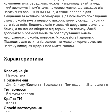
компонентами, серед яких можна, наприклад, знайти мед,
який зволожує і пом'якшує, кокосове масло, що захищає від
негативних зовнішніх чинників, а також прополіс для
зміцнення та активної регенерації. Для помітного покращення
стану локонів вже з першого використання у складі присутня
арганієва олія. Водночас олія макадамії дарує шовковистість і
блиск, а пантенол вберігає від термічного впливу. Засіб
допомагає з розчісуванням та розплутуванням навіть
неслухняних локонів, повертає їх яскравість і здоров'я.
Підходить для всіх типів волосся та може використовуватися
навіть у випадках щоденного миття голови.
Характеристики
Класифікація
Натуральна
Призначення
Для блиску
Живлення
Зволоження
Пом'якшення
Відновлення
Тип волосся
Всі типи волосся
Країна ТМ
Корея
Спосіб застосування