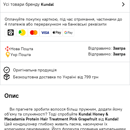
Усі товари бренду
Kundal
Оплачуйте покупку карткою, під час отримання, частинами до
4 платежів або перерахунком на банківські реквізити
Відправимо:
Завтра
Нова Пошта
Відправимо:
Завтра
Укр Пошта
Оригінальна продукція
Безкоштовна доставка по Україні від 799 грн
Опис
Ви прагнете зробити волосся більш пружним, додати йому
об'єму та слухняності? Тоді спробуйте
Kundal Honey &
Macadamia Protein Hair Treatment Pink Grapefruit
від
Kundal
!
Цей кондиціонер глибоко живить пасма, насичуючи їх
корисними речовинами. Його формула сповнена натуральними