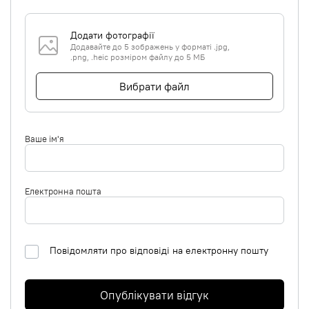
Додати фотографії
Додавайте до 5 зображень у форматі .jpg,
.png, .heic розміром файлу до 5 МБ
Вибрати файл
Ваше ім'я
Електронна пошта
Повідомляти про відповіді на електронну пошту
Опублікувати відгук