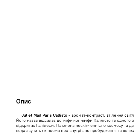
Опис
Jul et Mad Paris Callisto
- аромат-контраст, втілення світл
Його назва відсилає до міфічної німфи Каллісто та одного 
відкритих Галілеєм. Натхнена нескінченністю космосу та 
вода звучить як поема про внутрішнє пробудження та шляхи 