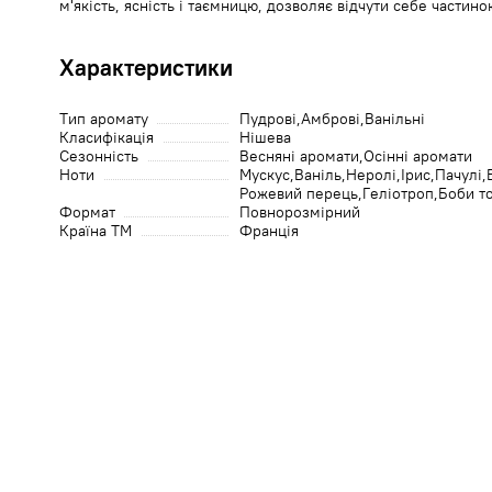
м'якість, ясність і таємницю, дозволяє відчути себе частин
Характеристики
Тип аромату
Пудрові
Амброві
Ванільні
Класифікація
Нішева
Сезонність
Весняні аромати
Осінні аромати
Ноти
Мускус
Ваніль
Неролі
Ірис
Пачулі
Рожевий перець
Геліотроп
Боби т
Формат
Повнорозмірний
Країна ТМ
Франція