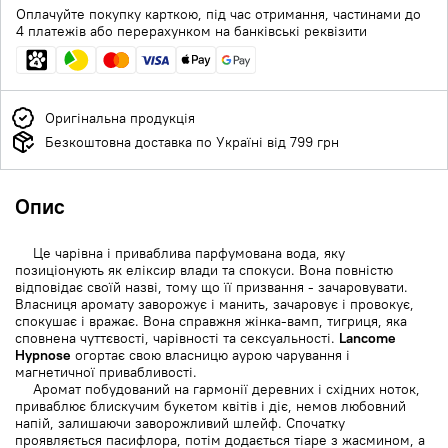
Оплачуйте покупку карткою, під час отримання, частинами до
4 платежів або перерахунком на банківські реквізити
Оригінальна продукція
Безкоштовна доставка по Україні від 799 грн
Опис
Це чарівна і приваблива парфумована вода, яку
позиціонують як еліксир влади та спокуси. Вона повністю
відповідає своїй назві, тому що її призвання - зачаровувати.
Власниця аромату заворожує і манить, зачаровує і провокує,
спокушає і вражає. Вона справжня жінка-вамп, тигриця, яка
сповнена чуттєвості, чарівності та сексуальності.
Lancome
Hypnose
огортає свою власницю аурою чарування і
магнетичної привабливості.
Аромат побудований на гармонії деревних і східних ноток,
приваблює блискучим букетом квітів і діє, немов любовний
напій, залишаючи заворожливий шлейф. Спочатку
проявляється пасифлора, потім додається тіаре з жасмином, а