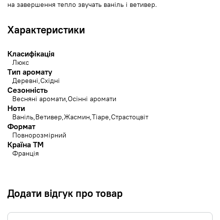
на завершення тепло звучать ваніль і ветивер.
Характеристики
Класифікація
Люкс
Тип аромату
Деревні
Східні
Сезонність
Весняні аромати
Осінні аромати
Ноти
Ваніль
Ветивер
Жасмин
Тіаре
Страстоцвіт
Формат
Повнорозмірний
Країна ТМ
Франція
Додати відгук про товар