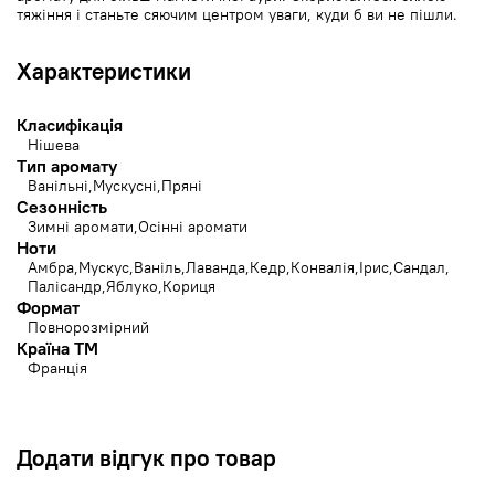
тяжіння і станьте сяючим центром уваги, куди б ви не пішли.
Характеристики
Класифікація
Нішева
Тип аромату
Ванільні
Мускусні
Пряні
Сезонність
Зимні аромати
Осінні аромати
Ноти
Амбра
Мускус
Ваніль
Лаванда
Кедр
Конвалія
Ірис
Сандал
Палісандр
Яблуко
Кориця
Формат
Повнорозмірний
Країна ТМ
Франція
Додати відгук про товар