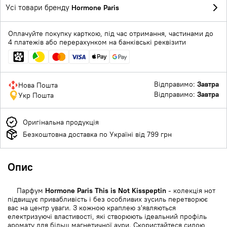
Усі товари бренду
Hormone Paris
Оплачуйте покупку карткою, під час отримання, частинами до
4 платежів або перерахунком на банківські реквізити
Відправимо:
Завтра
Нова Пошта
Відправимо:
Завтра
Укр Пошта
Оригінальна продукція
Безкоштовна доставка по Україні від 799 грн
Опис
Парфум
Hormone Paris This is Not Kisspeptin
- колекція нот
підвищує привабливість і без особливих зусиль перетворює
вас на центр уваги. З кожною краплею з'являються
електризуючі властивості, які створюють ідеальний профіль
аромату для більш магнетичної аури. Скористайтеся силою