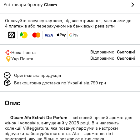
Усі товари бренду
Gleam
Оплачуйте покупку карткою, під час отримання, частинами до
4 платежів або перерахунком на банківські реквізити
Відправимо:
Сьогодні
Нова Пошта
Відправимо:
Сьогодні
Укр Пошта
Оригінальна продукція
Безкоштовна доставка по Україні від 799 грн
Опис
Gleam Afa Extrait De Parfum
— квітковий пряний аромат для
жінок і чоловіків, випущений у 2025 році. Він належить
колекції Villeggiatura, яка поєднує парфуми з настроєм
відпустки та безтурботного літа. Afa — аромат квітів і
пристрасті, яку ще більше розжарює літня спека.