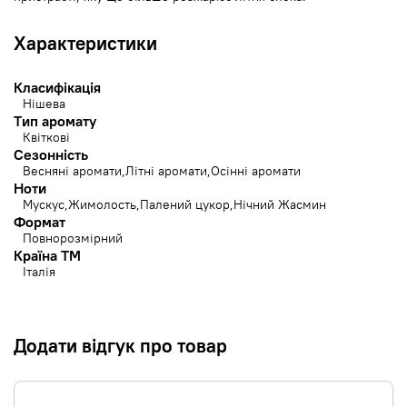
Характеристики
Класифікація
Нішева
Тип аромату
Квіткові
Сезонність
Весняні аромати
Літні аромати
Осінні аромати
Ноти
Мускус
Жимолость
Палений цукор
Нічний Жасмин
Формат
Повнорозмірний
Країна ТМ
Італія
Додати відгук про товар