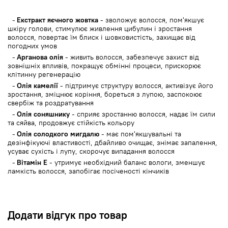
Екстракт яєчного жовтка
- зволожує волосся, пом'якшує
шкіру голови, стимулює живлення цибулин і зростання
волосся, повертає їм блиск і шовковистість, захищає від
погодних умов
Арганова олія
- живить волосся, забезпечує захист від
зовнішніх впливів, покращує обмінні процеси, прискорює
клітинну регенерацію
Олія камелії
- підтримує структуру волосся, активізує його
зростання, зміцнює коріння, бореться з лупою, заспокоює
свербіж та роздратування
Олія соняшнику
- сприяє зростанню волосся, надає їм сили
та сяйва, продовжує стійкість кольору
Олія солодкого мигдалю
- має пом'якшувальні та
дезінфікуючі властивості, дбайливо очищає, знімає запалення,
усуває сухість і лупу, скорочує випадання волосся
Вітамін Е
- утримує необхідний баланс вологи, зменшує
ламкість волосся, запобігає посіченості кінчиків
Додати відгук про товар