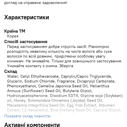
догляд на справжнє задоволення!
Характеристики
Країна ТМ
Корея
Спосіб застосування
Перед застосуванням добре струсіть засіб. Рівномірно
розподіліть невелику кількість на чисте вологе або сухе
волосся по всій довжині, приділяючи особливу увагу
кінчикам. Не змивайте. Тільки для зовнішнього застосування.
Уникайте контакту з очима. Зберіга
Cклад
Water, Cetyl Ethylhexanoate, Caprylic/Capric Triglyceride,
Glycerin, Sodium Chloride, Fragrance, Dicaprylyl Carbonate,
Phenoxyethanol, Camellia Japonica Seed Oil, Helianthus
Annuus (Sunflower) Seed Oil, Butylene Glycol,
Hydroxyacetophenone, Disodium EDTA, Glycine soja (Soybean)
oil, Honey, Simmondsia Chinensis (Jojoba) Seed Oil,
Macadamia Integrifolia Seed Oil, Egg Yolk Extract, Albumen
Extract, 1,2-hexanediol, Bixa Orellana Seed Oil, Caprylyl Glycol,
Propolis Extract, Royal Jelly Extract, Tocopherol, Limonene,
Показати склад повністю
Citronellol, Hexyl Cinnamal, Geraniol, Alpha-Isomethyl Ionone
Активні компоненти