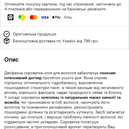
Оплачуйте покупку карткою, під час отримання, частинами до
4 платежів або перерахунком на банківські реквізити
Оригінальна продукція
Безкоштовна доставка по Україні від 799 грн
Опис
Двофазна сироватка-олія для волосся забезпечує
локонам
інтенсивний догляд
протягом усього дня. Вона сприяє
підтримці оптимального гідробалансу, відновленню
пошкодженої структури пасм, а також захищає від негативного
впливу зовнішніх факторів, надає природного сяйва та блиску.
У складі сироватки
комплекс із натуральних масел камелії та
жожоба
, які проникаючи вглиб волосся, насичують його
вологою та поживними речовинами, реконструюють
пошкоджені ділянки та розгладжують кутикулу. Засіб запечатує
кінчики, що січуться, і вирішує проблему ламкості волосся, які
піддаються частим укладкам. Сироватка полегшує
розчісування, а приголомшливий аромат перетворить Ваш