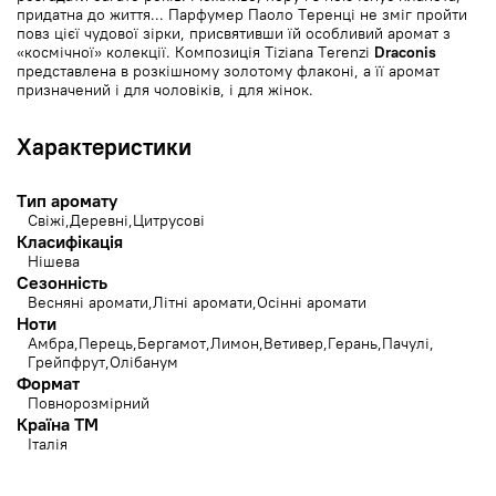
придатна до життя... Парфумер Паоло Теренці не зміг пройти
повз цієї чудової зірки, присвятивши їй особливий аромат з
«космічної» колекції. Композиція Tiziana Terenzi
Draconis
представлена в розкішному золотому флаконі, а її аромат
призначений і для чоловіків, і для жінок.
Характеристики
Тип аромату
Свіжі
Деревні
Цитрусові
Класифікація
Нішева
Сезонність
Весняні аромати
Літні аромати
Осінні аромати
Ноти
Амбра
Перець
Бергамот
Лимон
Ветивер
Герань
Пачулі
Грейпфрут
Олібанум
Формат
Повнорозмірний
Країна ТМ
Італія