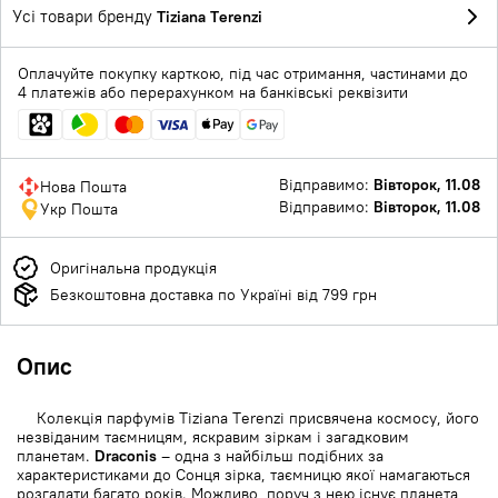
Усі товари бренду
Tiziana Terenzi
Оплачуйте покупку карткою, під час отримання, частинами до
4 платежів або перерахунком на банківські реквізити
Відправимо:
Вівторок, 11.08
Нова Пошта
Відправимо:
Вівторок, 11.08
Укр Пошта
Оригінальна продукція
Безкоштовна доставка по Україні від 799 грн
Опис
Колекція парфумів Tiziana Terenzi присвячена космосу, його
незвіданим таємницям, яскравим зіркам і загадковим
планетам.
Draconis
– одна з найбільш подібних за
характеристиками до Сонця зірка, таємницю якої намагаються
розгадати багато років. Можливо, поруч з нею існує планета,