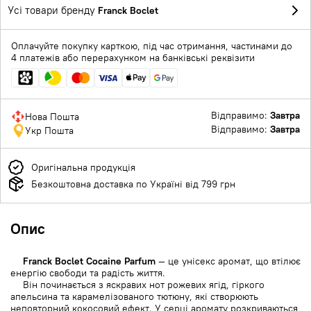
Усі товари бренду
Franck Boclet
Оплачуйте покупку карткою, під час отримання, частинами до
4 платежів або перерахунком на банківські реквізити
Відправимо:
Завтра
Нова Пошта
Відправимо:
Завтра
Укр Пошта
Оригінальна продукція
Безкоштовна доставка по Україні від 799 грн
Опис
Franck Boclet Cocaine Parfum
— це унісекс аромат, що втілює
енергію свободи та радість життя.
Він починається з яскравих нот рожевих ягід, гіркого
апельсина та карамелізованого тютюну, які створюють
неповторний кокосовий ефект. У серці аромату розкриваються