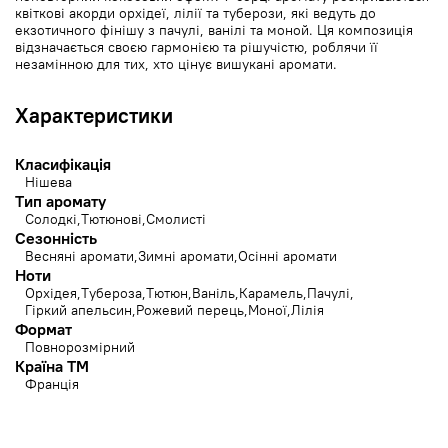
квіткові акорди орхідеї, лілії та туберози, які ведуть до
екзотичного фінішу з пачулі, ванілі та моной. Ця композиція
відзначається своєю гармонією та рішучістю, роблячи її
незамінною для тих, хто цінує вишукані аромати.
Характеристики
Класифікація
Нішева
Тип аромату
Солодкі
Тютюнові
Смолисті
Сезонність
Весняні аромати
Зимні аромати
Осінні аромати
Ноти
Орхідея
Тубероза
Тютюн
Ваніль
Карамель
Пачулі
Гіркий апельсин
Рожевий перець
Моної
Лілія
Формат
Повнорозмірний
Країна ТМ
Франція