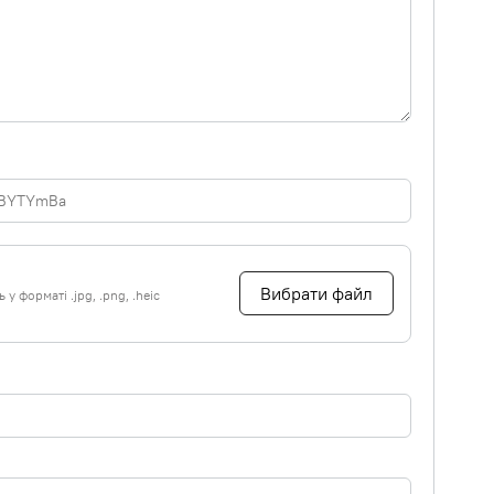
Вибрати файл
у форматі .jpg, .png, .heic