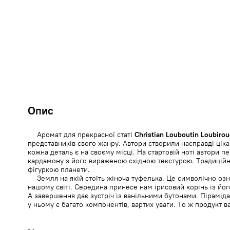
Опис
Аромат для прекрасної статі
Christian Louboutin Loubiro
представників свого жанру. Автори створили насправді цік
кожна деталь є на своєму місці. На стартовій ноті автори п
кардамону з його вираженою східною текстурою. Традиці
фігуркою планети.
Земля на якій стоїть жіноча туфелька. Це символічно оз
нашому світі. Середина принесе нам ірисовий корінь із йо
А завершення дає зустріч із ванільними бутонами. Пірамід
у ньому є багато компонентів, вартих уваги. То ж продукт ва