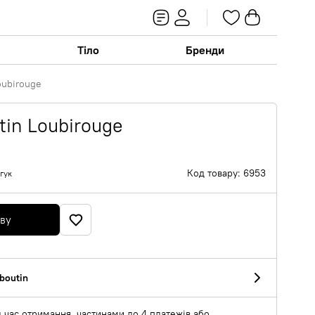
Тіло
Бренди
oubirouge
tin Loubirouge
Код товару: 6953
гук
яву
uboutin
 час отримання, частинами до 4 платежів або