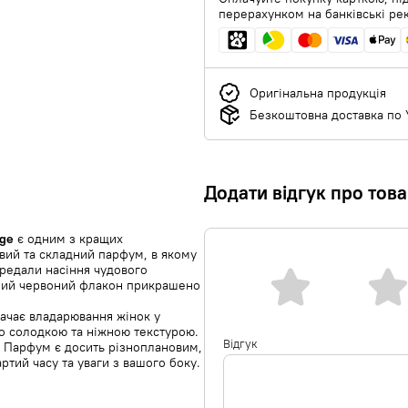
перерахунком на банківські ре
Оригінальна продукція
Безкоштовна доставка по У
Додати відгук про тов
uge
є одним з кращих
авий та складний парфум, в якому
ередали насіння чудового
йний червоний флакон прикрашено
начає владарювання жінок у
го солодкою та ніжною текстурою.
Відгук
а Парфум є досить різноплановим,
ртий часу та уваги з вашого боку.