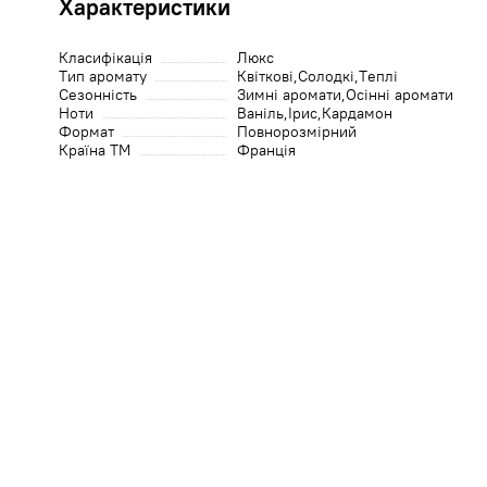
Характеристики
Класифікація
Люкс
Тип аромату
Квіткові
Солодкі
Теплі
Сезонність
Зимні аромати
Осінні аромати
Ноти
Ваніль
Ірис
Кардамон
Формат
Повнорозмірний
Країна ТМ
Франція