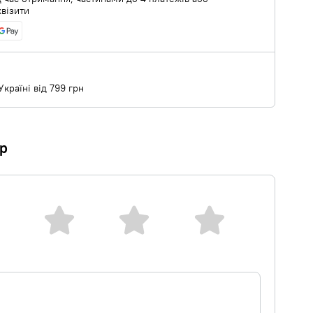
квізити
країні від 799 грн
ар