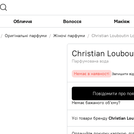
Обличчя
Волосся
Макіяж
Оригінальні парфуми
Жіночі парфуми
Christian Louboutin L
Christian Loubou
Парфумована вода
Немає в наявності
Залишити від
Повідомити про по
Немає бажаного об'єму?
Усі товари бренду
Christian Lo
Оплачуйте покупку карткою, під