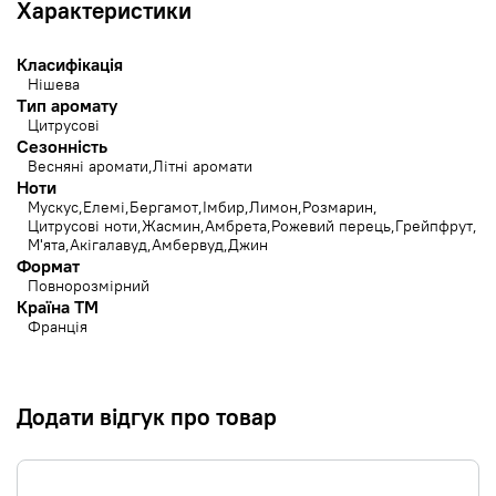
Характеристики
Класифікація
Нішева
Тип аромату
Цитрусові
Сезонність
Весняні аромати
Літні аромати
Ноти
Мускус
Елемі
Бергамот
Імбир
Лимон
Розмарин
Цитрусові ноти
Жасмин
Амбрета
Рожевий перець
Грейпфрут
М'ята
Акігалавуд
Амбервуд
Джин
Формат
Повнорозмірний
Країна ТМ
Франція
Додати відгук про товар