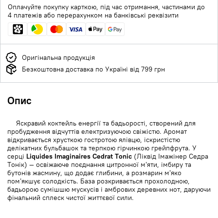
Оплачуйте покупку карткою, під час отримання, частинами до
4 платежів або перерахунком на банківські реквізити
Оригінальна продукція
Безкоштовна доставка по Україні від 799 грн
Опис
Яскравий коктейль енергії та бадьорості, створений для
пробудження відчуттів електризуючою свіжістю. Аромат
відкривається хрусткою гостротою ялівцю, іскристістю
делікатних бульбашок та терпкою гірчинкою грейпфрута. У
серці
Liquides Imaginaires Cedrat Tonic
(Ліквід Імажінер Седра
Тонік) — освіжаюче поєднання цитронної м’яти, імбиру та
бутонів жасмину, що додає глибини, а розмарин м’яко
пом’якшує солодкість. База розкривається прохолодною,
бадьорою сумішшю мускусів і амбрових деревних нот, даруючи
фінальний сплеск чистої життєвої сили.