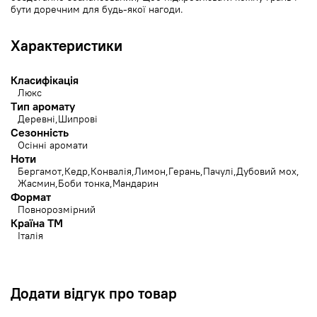
бути доречним для будь-якої нагоди.
Характеристики
Класифікація
Люкс
Тип аромату
Деревні
Шипрові
Сезонність
Осінні аромати
Ноти
Бергамот
Кедр
Конвалія
Лимон
Герань
Пачулі
Дубовий мох
Жасмин
Боби тонка
Мандарин
Формат
Повнорозмірний
Країна ТМ
Італія
Додати відгук про товар