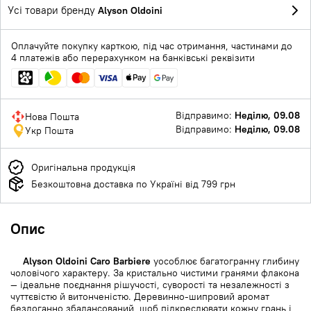
Усі товари бренду
Alyson Oldoini
Оплачуйте покупку карткою, під час отримання, частинами до
4 платежів або перерахунком на банківські реквізити
Відправимо:
Неділю, 09.08
Нова Пошта
Відправимо:
Неділю, 09.08
Укр Пошта
Оригінальна продукція
Безкоштовна доставка по Україні від 799 грн
Опис
Alyson Oldoini Caro Barbiere
уособлює багатогранну глибину
чоловічого характеру. За кристально чистими гранями флакона
— ідеальне поєднання рішучості, суворості та незалежності з
чуттєвістю й витонченістю. Деревинно-шипровий аромат
бездоганно збалансований, щоб підкреслювати кожну грань і