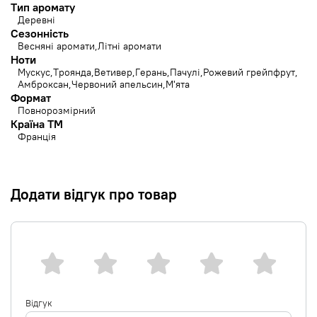
Тип аромату
Деревні
Сезонність
Весняні аромати
Літні аромати
Ноти
Мускус
Троянда
Ветивер
Герань
Пачулі
Рожевий грейпфрут
Амброксан
Червоний апельсин
М'ята
Формат
Повнорозмірний
Країна ТМ
Франція
Додати відгук про товар
Відгук