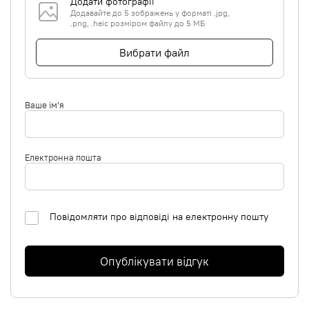
Додати фотографії
Додавайте до 5 зображень у форматі .jpg,
.png, .heic розміром файлу до 5 МБ
Вибрати файл
Ваше ім'я
Електронна пошта
Повідомляти про відповіді на електронну пошту
Опублікувати відгук