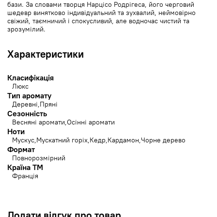
бази. За словами творця Нарцісо Родрігеса, його черговий
шедевр винятково індивідуальний та зухвалий, неймовірно
свіжий, таємничий і спокусливий, але водночас чистий та
зрозумілий.
Характеристики
Класифікація
Люкс
Тип аромату
Деревні
Пряні
Сезонність
Весняні аромати
Осінні аромати
Ноти
Мускус
Мускатний горіх
Кедр
Кардамон
Чорне дерево
Формат
Повнорозмірний
Країна ТМ
Франція
Додати відгук про товар