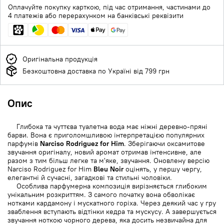
Оплачуйте покупку карткою, під час отримання, частинами до
4 платежів або перерахунком на банківські реквізити
Оригінальна продукція
Безкоштовна доставка по Україні від 799 грн
Опис
Глибока та чуттєва туалетна вода має ніжні деревно-пряні
барви. Вона є приголомшливою інтерпретацією популярних
парфумів
Narciso Rodriguez for Him
. Зберігаючи оксамитове
звучання оригіналу, новий аромат отримав інтенсивне, але
разом з тим більш легке та м'яке, звучання. Оновлену версію
Narciso Rodriguez for Him
Bleu Noir
оцінять, у першу чергу,
елегантні й сучасні, загадкові та стильні чоловіки.
Особлива парфумерна композиція вирізняється глибоким
унікальним розкриттям. З самого початку вона обволікає
нотками кардамону і мускатного горіха. Через деякий час у гру
зваблення вступають відтінки кедра та мускусу. А завершується
звучання ноткою чорного дерева, яка досить незвичайна для