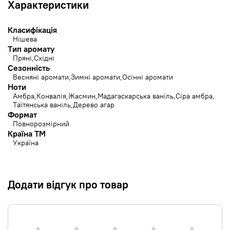
Характеристики
Класифікація
Нішева
Тип аромату
Пряні
Східні
Сезонність
Весняні аромати
Зимні аромати
Осінні аромати
Ноти
Амбра
Конвалія
Жасмин
Мадагаскарська ваніль
Сіра амбра
Таїтянська ваніль
Дерево агар
Формат
Повнорозмірний
Країна ТМ
Україна
Додати відгук про товар