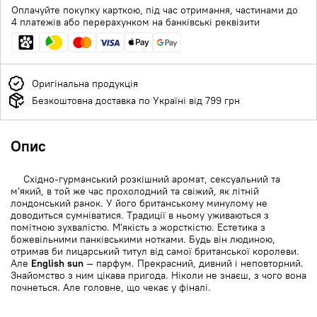
Оплачуйте покупку карткою, під час отримання, частинами до
4 платежів або перерахунком на банківські реквізити
Оригінальна продукція
Безкоштовна доставка по Україні від 799 грн
Опис
Східно-гурманський розкішний аромат, сексуальний та
м'який, в той же час прохолодний та свіжий, як літній
лондонський ранок. У його британському минулому не
доводиться сумніватися. Традиції в ньому уживаються з
помітною зухвалістю. М'якість з жорсткістю. Естетика з
божевільними панківськими нотками. Будь він людиною,
отримав би лицарський титул від самої британської королеви.
Але
English sun
— парфум. Прекрасний, дивний і неповторний.
Знайомство з ним цікава пригода. Ніколи не знаєш, з чого вона
почнеться. Але головне, що чекає у фіналі.