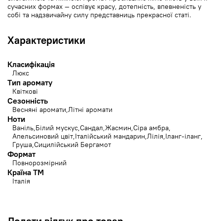
сучасних формах — оспівує красу, дотепність, впевненість у
собі та надзвичайну силу представниць прекрасної статі.
Характеристики
Класифікація
Люкс
Тип аромату
Квіткові
Сезонність
Весняні аромати
Літні аромати
Ноти
Ваніль
Білий мускус
Сандал
Жасмин
Сіра амбра
Апельсиновий цвіт
Італійський мандарин
Лілія
Іланг-іланг
Груша
Сицилійський Бергамот
Формат
Повнорозмірний
Країна ТМ
Італія