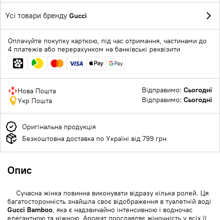
Усі товари бренду
Gucci
Оплачуйте покупку карткою, під час отримання, частинами до
4 платежів або перерахунком на банківські реквізити
Відправимо:
Сьогодні
Нова Пошта
Відправимо:
Сьогодні
Укр Пошта
Оригінальна продукція
Безкоштовна доставка по Україні від 799 грн
Опис
Сучасна жінка повинна виконувати відразу кілька ролей. Ця
багатосторонність знайшла своє відображення в туалетній воді
Gucci Bamboo
, яка є надзвичайно інтенсивною і водночас
елегантною та ніжною. Аромат прославляє жіночність у всіх її