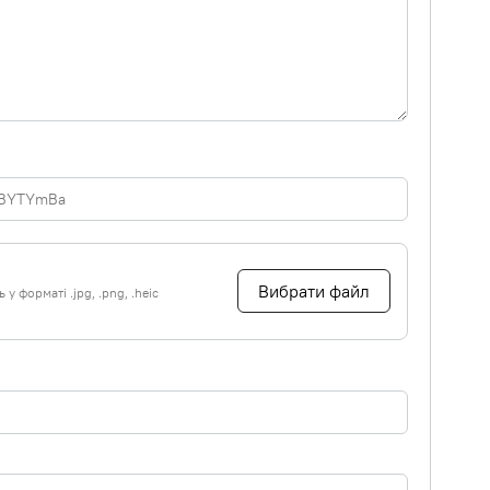
Вибрати файл
у форматі .jpg, .png, .heic