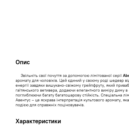
Опис
Звільніть свої почуття за допомогою лімітованої серії
Ab
аромату для чоловіків. Цей єдиний у своєму роді шедевр ві
енергії завдяки вишукано-свіжому грейпфруту, який прив
гаїтянського ветивера, додаючи елегантного виміру диму в с
поглиблюючи багату багатошарову стійкість. Спеціальна лі
Авентус – це яскрава інтерпретація культового аромату, як
подією для справжніх поціновувачів.
Характеристики