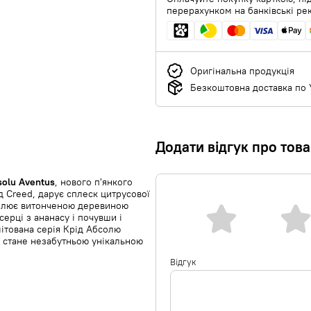
перерахунком на банківські ре
Оригінальна продукція
Безкоштовна доставка по У
Додати відгук про тов
solu Aventus
, нового п'янкого
д Creed, дарує сплеск цитрусової
аблює витонченою деревиною
ерці з ананасу і почувши і
мітована серія Крід Абсолю
а стане незабутньою унікальною
Відгук