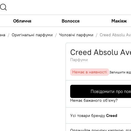
Обличчя
Волосся
Макіяж
вна
Оригінальні парфуми
Чоловічі парфуми
Creed Absolu Av
Creed Absolu Av
Парфуми
Немає в наявності
Залишити від
Повідомити про по
Немає бажаного об'єму?
Усі товари бренду
Creed
Оплачуйте покупку карткою, під