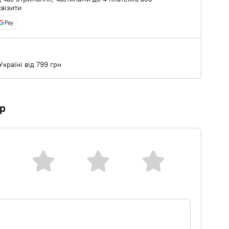
квізити
країні від 799 грн
ар