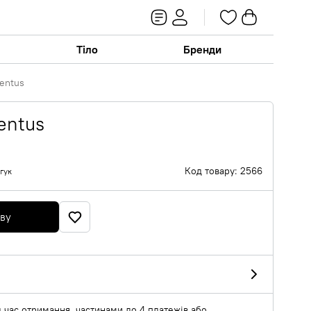
Тіло
Бренди
entus
entus
Код товару: 2566
гук
яву
 час отримання, частинами до 4 платежів або