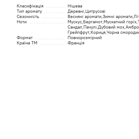
Класифікація
Нішева
Тип аромату
Деревні
Цитрусові
Сезонність
Весняні аромати
Зимні аромати
Лі
Ноти
Мускус
Бергамот
Мускатний горіх
Сандал
Пачулі
Дубовий мох
Амбро
Грейпфрут
Кориця
Чорна смороди
Формат
Повнорозмірний
Країна ТМ
Франція