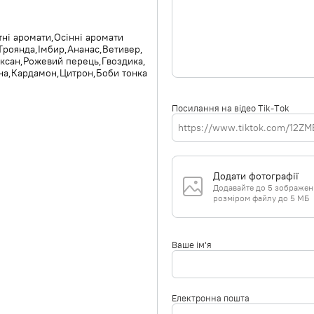
тні аромати
Осінні аромати
Троянда
Імбир
Ананас
Ветивер
ксан
Рожевий перець
Гвоздика
на
Кардамон
Цитрон
Боби тонка
Посилання на відео Tik-Tok
Додати фотографії
Додавайте до 5 зображень 
розміром файлу до 5 МБ
Ваше ім'я
Електронна пошта