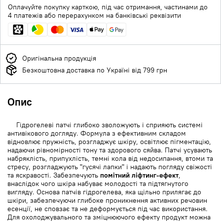
Оплачуйте покупку карткою, під час отримання, частинами до
4 платежів або перерахунком на банківські реквізити
Оригінальна продукція
Безкоштовна доставка по Україні від 799 грн
Опис
Гідрогелеві патчі глибоко зволожують і сприяють системі
антивікового догляду. Формула з ефективним складом
відновлює пружність, розгладжує шкіру, освітлює пігментацію,
надаючи рівномірності тону та здорового сяйва. Патчі усувають
набряклість, припухлість, темні кола від недосипання, втоми та
стресу, розгладжують "гусячі лапки" і надають погляду свіжості
та яскравості. Забезпечують
помітний ліфтинг-ефект
,
внаслідок чого шкіра набуває молодості та підтягнутого
вигляду. Основа патчів гідрогелева, яка щільно прилягає до
шкіри, забезпечуючи глибоке проникнення активних речовин
есенції, не сповзає та не деформується під час використання.
Для охолоджувального та зміцнюючого ефекту продукт можна