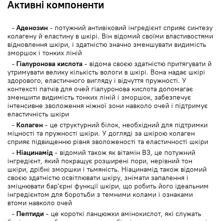
Активні компоненти
Sulfur Root Extract, Diaminobutyroylbenzylamide Diacetate
Dipeptide (511 ppm), Hydrolyzed Elastin, Sodium Hyaluronate
Cross Polymer, Hydrolyzed Sodium Hyaluronate, Oleracea
Аденозин
- потужний антивіковий інгредієнт сприяє синтезу
Acmella Extract, Hyaluronic Acid, Acetylated Sodium
колагену й еластину в шкірі. Він відомий своїми властивостями
Hyaluronate, Capertripeptide-1 (20 ppb), Acetyl Hexapeptide- 8
відновлення шкіри, і здатністю значно зменшувати видимість
(10 ppb), palmitoyl tripeptide-5 (1 ppb), acetyl tripeptide-1 (1
зморшок і тонких ліній
ppb), palmitoyl pentapeptide -4 (5 ppb), palmitoyl tripeptide-1
(1 ppb), hexapeptide -9 (1 ppb), acetyl tetrapeptide-5 ( 1 ppb),
Гіалуронова кислота
- відома своєю здатністю притягувати й
dipeptide-2 (1 ppb), acetyloctapeptide-3 (1 tsp),
утримувати велику кількість вологи в шкірі. Вона надає шкірі
Acetyltetrapeptide-2 (1 tsp), acetyltetrapeptide-3 (1 tsp),
здорового, еластичного вигляду і відчуття пружності. У
dipeptide-4 (1 tsp), hexapeptide-2 (1 tsp), nonapeptide-1 (1
контексті патчів для очей гіалуронова кислота допомагає
tsp), oligopeptide-6 (1 tsp), Pentapeptide-3 (1 tsp), tripeptide-
зменшити видимість тонких ліній і зморшок, забезпечує
3 (1 tsp), tripeptide-2 (1 tsp), Hydrogenated polyisobutene,
інтенсивне зволоження ніжної зони навколо очей і підтримує
Zimo root extract, Ultramarine, Flavor
еластичність шкіри
Колаген
- це структурний білок, необхідний для підтримки
міцності та пружності шкіри. У догляді за шкірою колаген
сприяє підвищенню рівня зволоженості та еластичності шкіри
Ніацинамід
- відомий також як вітамін B3, це потужний
інгредієнт, який покращує розширені пори, нерівний тон
шкіри, дрібні зморшки і тьмяність. Ніацинамід також відомий
своєю здатністю освітлювати шкіру, знімати запалення і
зміцнювати бар'єрні функції шкіри, що робить його ідеальним
інгредієнтом для боротьби з темними колами і ознаками
втоми навколо очей
Пептиди
- це короткі ланцюжки амінокислот, які служать