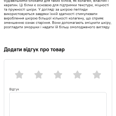
будівельними блоками для таких білків, як колаген, еластин і
кератин. Ці білки є основою для підтримки текстури, міцності
та пружності шкіри. У догляді за шкірою пептиди
використовуються завдяки їхній здатності стимулювати
вироблення шкірою більшої кількості колагену, що сприяє
зменшенню ознак старіння. Вони допомагають зміцнити шкіру,
розгладити зморшки і надати їй більш омолодженого вигляду
Додати відгук про товар
Відгук