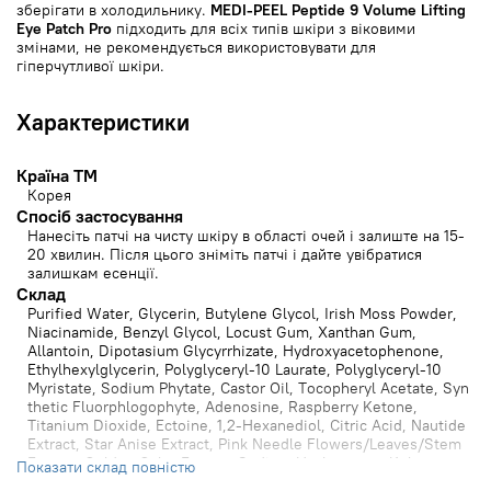
зберігати в холодильнику.
MEDI-PEEL Peptide 9 Volume Lifting
Eye Patch Pro
підходить для всіх типів шкіри з віковими
змінами, не рекомендується використовувати для
гіперчутливої шкіри.
Характеристики
Країна ТМ
Корея
Спосіб застосування
Нанесіть патчі на чисту шкіру в області очей і залиште на 15-
20 хвилин. Після цього зніміть патчі і дайте увібратися
залишкам есенції.
Cклад
Purified Water, Glycerin, Butylene Glycol, Irish Moss Powder,
Niacinamide, Benzyl Glycol, Locust Gum, Xanthan Gum,
Allantoin, Dipotasium Glycyrrhizate, Hydroxyacetophenone,
Ethylhexylglycerin, Polyglyceryl-10 Laurate, Polyglyceryl-10
Myristate, Sodium Phytate, Castor Oil, Tocopheryl Acetate, Syn
thetic Fluorphlogophyte, Adenosine, Raspberry Ketone,
Titanium Dioxide, Ectoine, 1,2-Hexanediol, Citric Acid, Nautide
Extract, Star Anise Extract, Pink Needle Flowers/Leaves/Stem
Extract, Golden Color Extract, Sodium Hyaluronate, Kelp
Показати склад повністю
Extract, Potassium Hyaluronate, Hydrolyzed Collagen, Ground