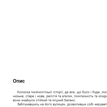
Опис
Колиска тисячолітньої історії, де все, що було і буде, мо
низьке, старе і нове, релігія та атеїзм, помпезність та злид
вони знайшли стійкий та міцний баланс.
Заблукавшись на його вулицях, дозволивши собі керува