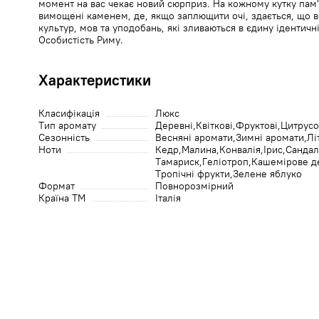
момент на вас чекає новий сюрприз. На кожному кутку пам'я
вимощені каменем, де, якщо заплющити очі, здається, що в
культур, мов та уподобань, які зливаються в єдину ідентичніс
Особистість Риму.
Характеристики
Класифікація
Люкс
Тип аромату
Деревні
Квіткові
Фруктові
Цитрусо
Сезонність
Весняні аромати
Зимні аромати
Лі
Ноти
Кедр
Малина
Конвалія
Ірис
Санда
Тамариск
Геліотроп
Кашемірове д
Тропічні фрукти
Зелене яблуко
Формат
Повнорозмірний
Країна ТМ
Італія