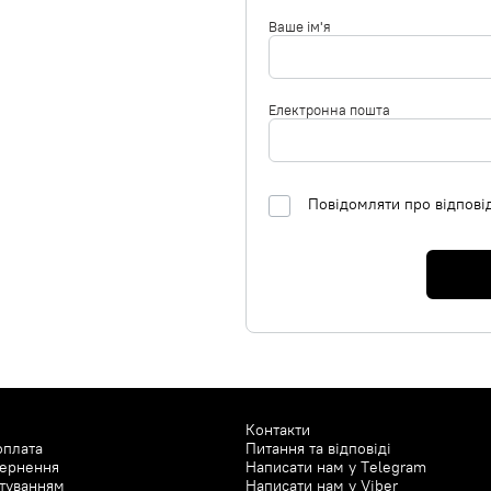
Ваше ім'я
Електронна пошта
Повідомляти про відпові
Контакти
оплата
Питання та відповіді
вернення
Написати нам у
Telegram
туванням
Написати нам у
Viber