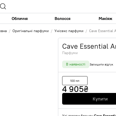
Обличчя
Волосся
Макіяж
овна
Оригінальні парфуми
Унісекс парфуми
Cave Essential 
Cave Essential 
Парфуми
В наявності
Залишити відгук
100 мл
4 905
₴
Купити
Усі товари бренду
Cave Essenti