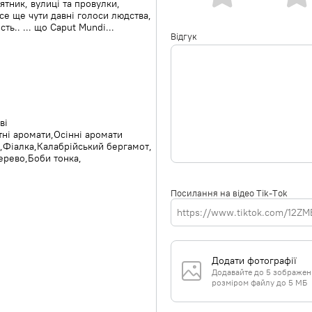
тник, вулиці та провулки,
се ще чути давні голоси людства,
ть.. ... що Caput Mundi...
Відгук
ві
тні аромати
Осінні аромати
л
Фіалка
Калабрійський бергамот
ерево
Боби тонка
Посилання на відео Tik-Tok
Додати фотографії
Додавайте до 5 зображень 
розміром файлу до 5 МБ