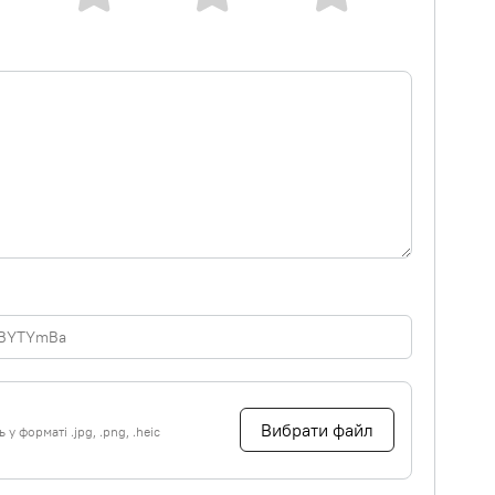
Вибрати файл
у форматі .jpg, .png, .heic