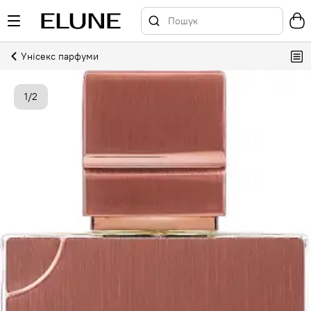
Унісекс парфуми
1
/
2