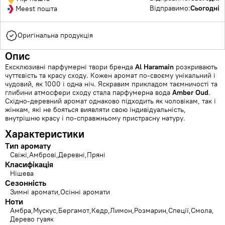
Відправимо:
Сьогодні
Meest пошта
Оригінальна продукція
Опис
Ексклюзивні парфумерні твори бренда
Al Haramain
розкривають
чуттєвість та красу сходу. Кожен аромат по-своєму унікальний і
чудовий, як 1000 і одна ніч. Яскравим прикладом таємничості та
глибини атмосфери сходу стала парфумерна вода
Amber Oud
.
Східно-деревний аромат однаково підходить як чоловікам, так і
жінкам, які не бояться виявляти свою індивідуальність,
внутрішню красу і по-справжньому пристрасну натуру.
Характеристики
Тип аромату
Свіжі
Амброві
Деревні
Пряні
Класифікація
Нішева
Сезонність
Зимні аромати
Осінні аромати
Ноти
Амбра
Мускус
Бергамот
Кедр
Лимон
Розмарин
Спеції
Смола
Дерево гуаяк