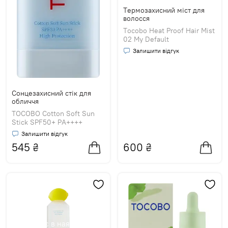
Термозахисний міст для
волосся
Tocobo Heat Proof Hair Mist
02 My Default
Залишити відгук
Сонцезахисний стік для
обличчя
TOCOBO Cotton Soft Sun
Stick SPF50+ PA++++
Залишити відгук
545
₴
600
₴
Немає в наявності