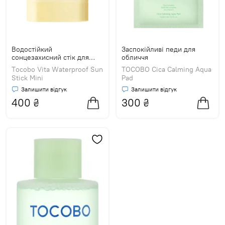
Водостійкий
Заспокійливі педи для
сонцезахисний стік для
обличчя
обличчя
Tocobo Vita Waterproof Sun
TOCOBO Cica Calming Aqua
Stick Mini
Pad
Залишити відгук
Залишити відгук
400
₴
300
₴