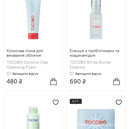
Кокосова пінка для
Есенція з пробіотиками та
вмивання обличчя
ніацинамідом
TOCOBO Coconut Clay
TOCOBO Bifida Biome
Cleansing Foam
Essence
Залишити відгук
Залишити відгук
480
₴
690
₴
HIT
Немає в наявності