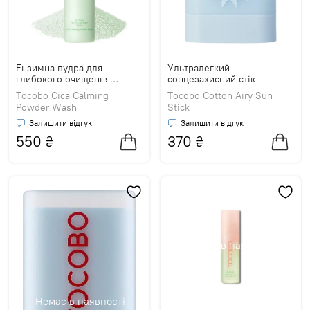
Ензимна пудра для
Ультралегкий
глибокого очищення
сонцезахисний стік
чутливої шкіри
Tocobo Cica Calming
Tocobo Cotton Airy Sun
Powder Wash
Stick
Залишити відгук
Залишити відгук
550
₴
370
₴
Немає в наявності
Немає в наявності