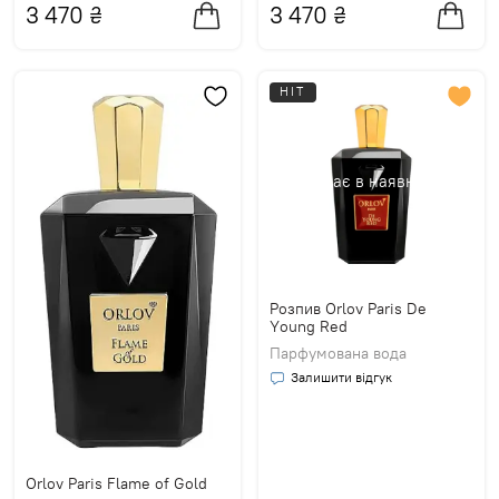
3 470
₴
3 470
₴
HIT
Немає в наявності
Розпив Orlov Paris De
Young Red
Парфумована вода
Залишити відгук
Orlov Paris Flame of Gold