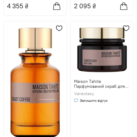
4 355
₴
2 095
₴
Maison Tahite
Парфумований скраб для
тіла
Vanextasy
Залишити відгук