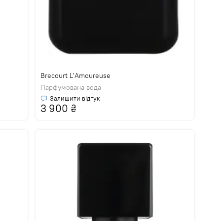
Brecourt L'Amoureuse
Парфумована вода
Залишити відгук
3 900
₴