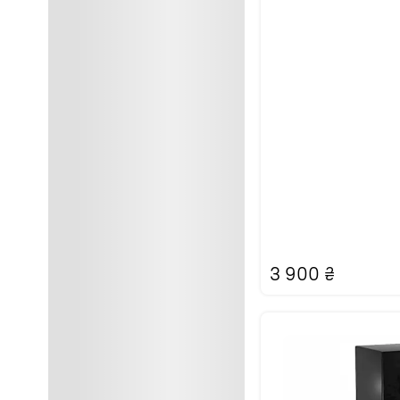
3 900
₴