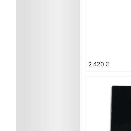
2 420
₴