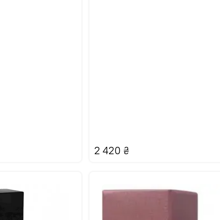
2 420
₴