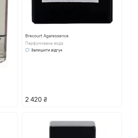
Brecourt Agaressence
Парфумована вода
Залишити відгук
2 420
₴