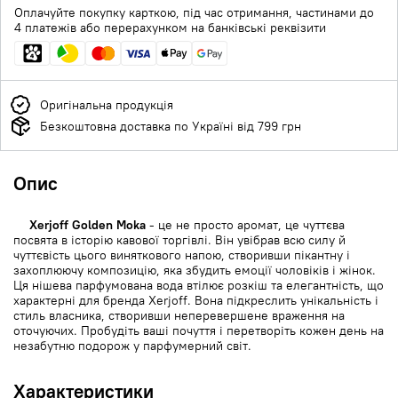
Оплачуйте покупку карткою, під час отримання, частинами до
4 платежів або перерахунком на банківські реквізити
Оригінальна продукція
Безкоштовна доставка по Україні від 799 грн
Опис
Xerjoff Golden Moka
- це не просто аромат, це чуттєва
посвята в історію кавової торгівлі. Він увібрав всю силу й
чуттєвість цього виняткового напою, створивши пікантну і
захоплюючу композицію, яка збудить емоції чоловіків і жінок.
Ця нішева парфумована вода втілює розкіш та елегантність, що
характерні для бренда Xerjoff. Вона підкреслить унікальність і
стиль власника, створивши неперевершене враження на
оточуючих. Пробудіть ваші почуття і перетворіть кожен день на
незабутню подорож у парфумерний світ.
Характеристики