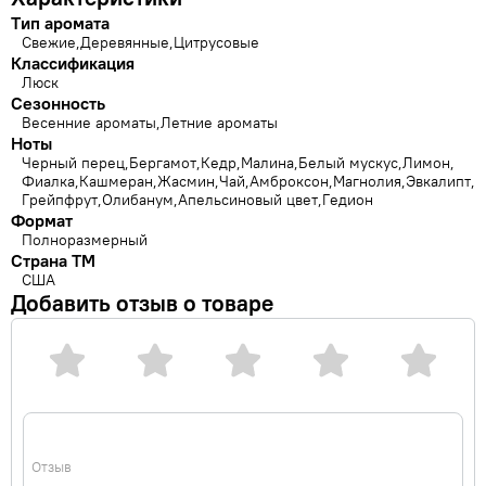
Тип аромата
Свежие
Деревянные
Цитрусовые
Классификация
Люск
Сезонность
Весенние ароматы
Летние ароматы
Ноты
Черный перец
Бергамот
Кедр
Малина
Белый мускус
Лимон
Фиалка
Кашмеран
Жасмин
Чай
Амброксон
Магнолия
Эвкалипт
Грейпфрут
Олибанум
Апельсиновый цвет
Гедион
Формат
Полноразмерный
Страна ТМ
США
Добавить отзыв о товаре
Отзыв